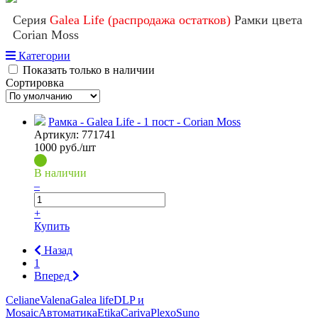
Серия
Galea Life (распродажа остатков)
Рамки цвета
Corian Moss
Категории
Показать только в наличии
Сортировка
Рамка - Galea Life - 1 пост - Corian Moss
Артикул:
771741
1000
руб./шт
В наличии
–
+
Купить
Назад
1
Вперед
Celiane
Valena
Galea life
DLP и
Mosaic
Автоматика
Etika
Cariva
Plexo
Suno