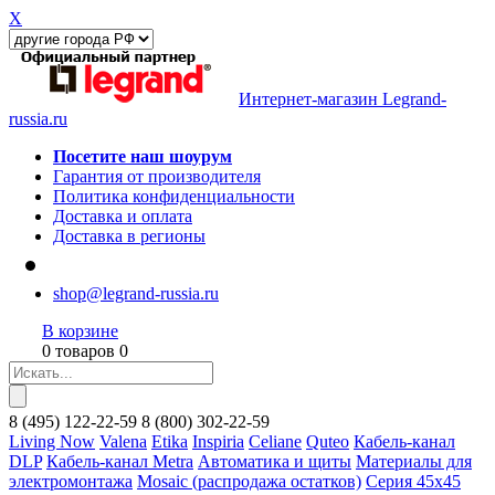
X
Интернет-магазин Legrand-
russia.ru
Посетите наш шоурум
Гарантия от производителя
Политика конфиденциальности
Доставка и оплата
Доставка в регионы
shop@legrand-russia.ru
В корзине
0 товаров 0
8
(495)
122-22-59
8
(800)
302-22-59
Living Now
Valena
Etika
Inspiria
Celiane
Quteo
Кабель-канал
DLP
Кабель-канал Metra
Автоматика и щиты
Материалы для
электромонтажа
Mosaic (распродажа остатков)
Серия 45х45