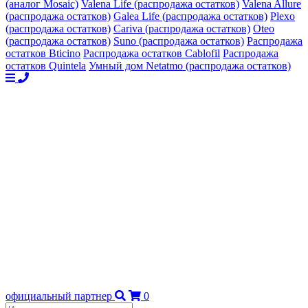
(аналог Mosaic)
Valena Life (распродажа остатков)
Valena Allure
(распродажа остатков)
Galea Life (распродажа остатков)
Plexo
(распродажа остатков)
Cariva (распродажа остатков)
Oteo
(распродажа остатков)
Suno (распродажа остатков)
Распродажа
остатков Bticino
Распродажа остатков Cablofil
Распродажа
остатков Quintela
Умный дом Netatmo (распродажа остатков)
официальный партнер
0