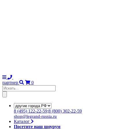
партнер
0
8
(495)
122-22-59;8
(800)
302-22-59
shop@legrand-russia.ru
Каталог
Посетите наш шоурум