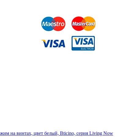
им на винтах, цвет белый, Bticino, серия Living Now