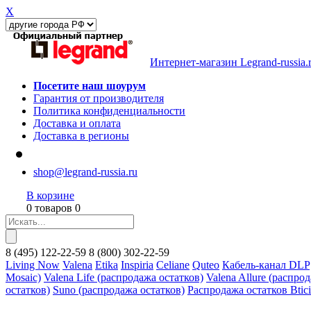
X
Интернет-магазин Legrand-russia.
Посетите наш шоурум
Гарантия от производителя
Политика конфиденциальности
Доставка и оплата
Доставка в регионы
shop@legrand-russia.ru
В корзине
0 товаров 0
8
(495)
122-22-59
8
(800)
302-22-59
Living Now
Valena
Etika
Inspiria
Celiane
Quteo
Кабель-канал DLP
Mosaic)
Valena Life (распродажа остатков)
Valena Allure (распро
остатков)
Suno (распродажа остатков)
Распродажа остатков Btic