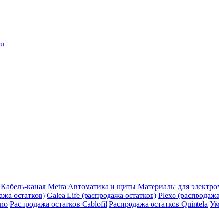
ru
Кабель-канал Metra
Автоматика и щиты
Материалы для электро
дажа остатков)
Galea Life (распродажа остатков)
Plexo (распродажа
ino
Распродажа остатков Cablofil
Распродажа остатков Quintela
Ум