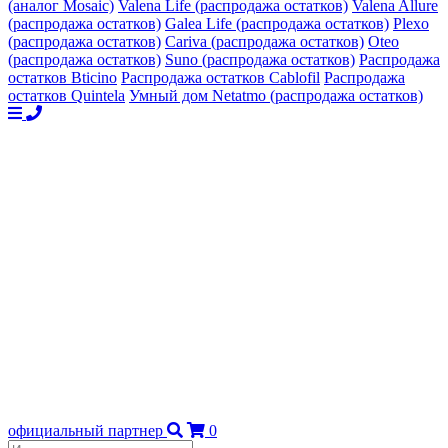
(аналог Mosaic)
Valena Life (распродажа остатков)
Valena Allure
(распродажа остатков)
Galea Life (распродажа остатков)
Plexo
(распродажа остатков)
Cariva (распродажа остатков)
Oteo
(распродажа остатков)
Suno (распродажа остатков)
Распродажа
остатков Bticino
Распродажа остатков Cablofil
Распродажа
остатков Quintela
Умный дом Netatmo (распродажа остатков)
официальный партнер
0