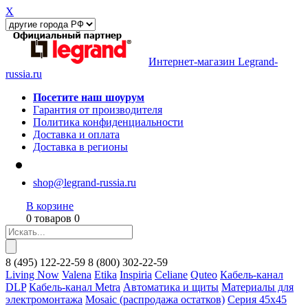
X
Интернет-магазин Legrand-
russia.ru
Посетите наш шоурум
Гарантия от производителя
Политика конфиденциальности
Доставка и оплата
Доставка в регионы
shop@legrand-russia.ru
В корзине
0 товаров 0
8
(495)
122-22-59
8
(800)
302-22-59
Living Now
Valena
Etika
Inspiria
Celiane
Quteo
Кабель-канал
DLP
Кабель-канал Metra
Автоматика и щиты
Материалы для
электромонтажа
Mosaic (распродажа остатков)
Серия 45х45