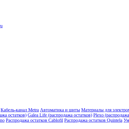
ru
Кабель-канал Metra
Автоматика и щиты
Материалы для электро
дажа остатков)
Galea Life (распродажа остатков)
Plexo (распродажа
ino
Распродажа остатков Cablofil
Распродажа остатков Quintela
Ум