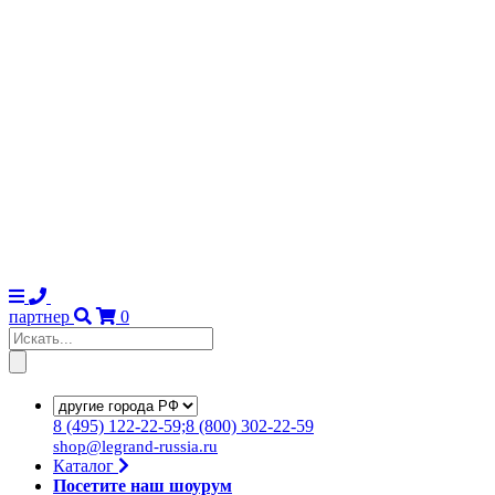
партнер
0
8
(495)
122-22-59;8
(800)
302-22-59
shop@legrand-russia.ru
Каталог
Посетите наш шоурум