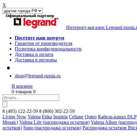
X
Интернет-магазин Legrand-russia.
Посетите наш шоурум
Гарантия от производителя
Политика конфиденциальности
Доставка и оплата
Доставка в регионы
shop@legrand-russia.ru
В корзине
0 товаров 0
8
(495)
122-22-59
8
(800)
302-22-59
Living Now
Valena
Etika
Inspiria
Celiane
Quteo
Кабель-канал DLP
Mosaic)
Valena Life (распродажа остатков)
Valena Allure (распро
остатков)
Suno (распродажа остатков)
Распродажа остатков Btic