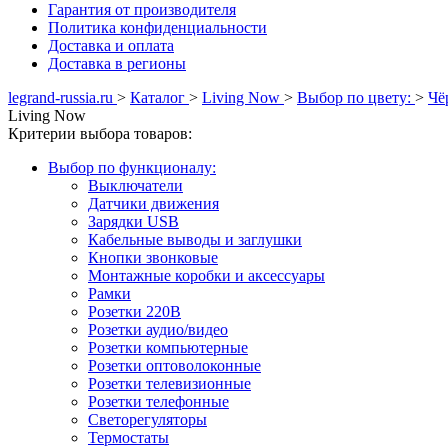
Гарантия от производителя
Политика конфиденциальности
Доставка и оплата
Доставка в регионы
legrand-russia.ru
>
Каталог
>
Living Now
>
Выбор по цвету:
>
Чё
Living Now
Критерии выбора товаров:
Выбор по функционалу:
Выключатели
Датчики движения
Зарядки USB
Кабельные выводы и заглушки
Кнопки звонковые
Монтажные коробки и аксессуары
Рамки
Розетки 220В
Розетки аудио/видео
Розетки компьютерные
Розетки оптоволоконные
Розетки телевизионные
Розетки телефонные
Светорегуляторы
Термостаты