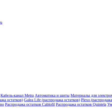
ru
Кабель-канал Metra
Автоматика и щиты
Материалы для электро
дажа остатков)
Galea Life (распродажа остатков)
Plexo (распродажа
ino
Распродажа остатков Cablofil
Распродажа остатков Quintela
Ум