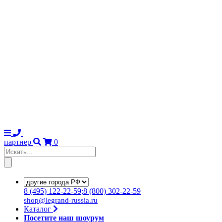
партнер
0
8
(495)
122-22-59;8
(800)
302-22-59
shop@legrand-russia.ru
Каталог
Посетите наш шоурум