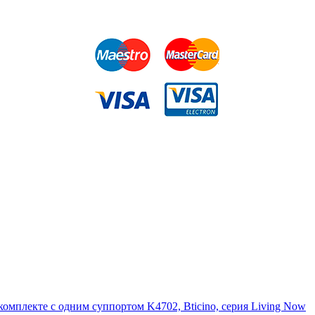
 комплекте с одним суппортом K4702, Bticino, серия Living Now