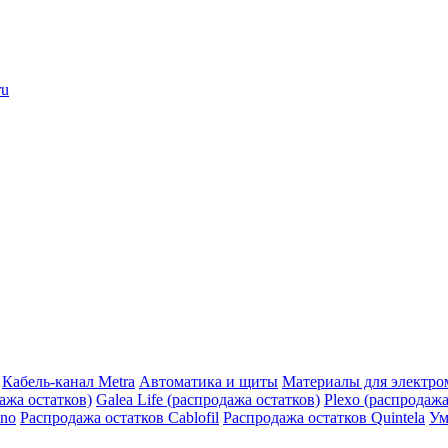
ru
Кабель-канал Metra
Автоматика и щиты
Материалы для электро
дажа остатков)
Galea Life (распродажа остатков)
Plexo (распродажа
ino
Распродажа остатков Cablofil
Распродажа остатков Quintela
Ум