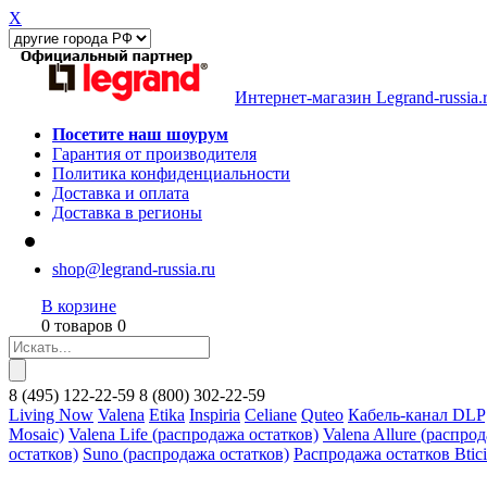
X
Интернет-магазин Legrand-russia.
Посетите наш шоурум
Гарантия от производителя
Политика конфиденциальности
Доставка и оплата
Доставка в регионы
shop@legrand-russia.ru
В корзине
0 товаров 0
8
(495)
122-22-59
8
(800)
302-22-59
Living Now
Valena
Etika
Inspiria
Celiane
Quteo
Кабель-канал DLP
Mosaic)
Valena Life (распродажа остатков)
Valena Allure (распро
остатков)
Suno (распродажа остатков)
Распродажа остатков Btic