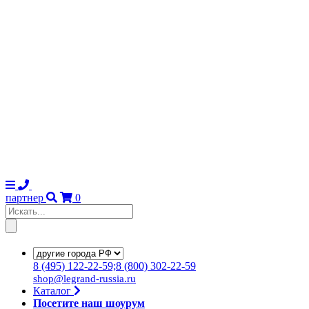
партнер
0
8
(495)
122-22-59;8
(800)
302-22-59
shop@legrand-russia.ru
Каталог
Посетите наш шоурум