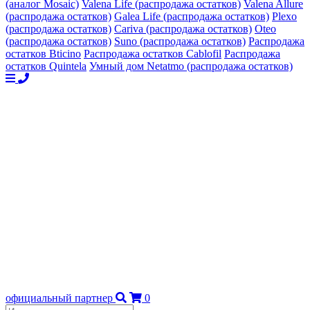
(аналог Mosaic)
Valena Life (распродажа остатков)
Valena Allure
(распродажа остатков)
Galea Life (распродажа остатков)
Plexo
(распродажа остатков)
Cariva (распродажа остатков)
Oteo
(распродажа остатков)
Suno (распродажа остатков)
Распродажа
остатков Bticino
Распродажа остатков Cablofil
Распродажа
остатков Quintela
Умный дом Netatmo (распродажа остатков)
официальный партнер
0