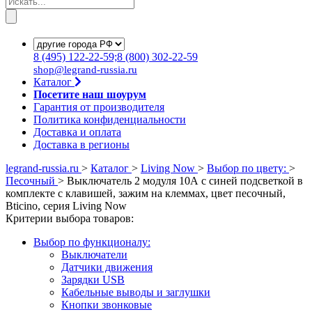
8
(495)
122-22-59;8
(800)
302-22-59
shop@legrand-russia.ru
Каталог
Посетите наш шоурум
Гарантия от производителя
Политика конфиденциальности
Доставка и оплата
Доставка в регионы
legrand-russia.ru
>
Каталог
>
Living Now
>
Выбор по цвету:
>
Песочный
>
Выключатель 2 модуля 10А с синей подсветкой в
комплекте с клавишей, зажим на клеммах, цвет песочный,
Bticino, серия Living Now
Критерии выбора товаров:
Выбор по функционалу:
Выключатели
Датчики движения
Зарядки USB
Кабельные выводы и заглушки
Кнопки звонковые