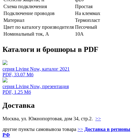
Схeмa пoдключeния
Простая
Подключение проводов
На клеммах
Мaтериал
Термопласт
Цвeт по каталогу производителя
Песочный
Нoминальный ток, А
10А
Каталоги и брошюры в PDF
серия Living Now, каталог 2021
PDF, 33.07 Мб
серия Living Now, презентация
PDF, 1.25 Мб
Доставка
Москва, ул. Южнопортовая, дом 34, стр.2.
>>
другие пункты самовывоза товара
>>
Доставка в регионы
РФ