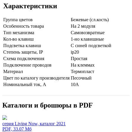
Характеристики
Группа цветов
Бежевые (сл.кость)
Особенность товара
На 2 модуля
Тип механизма
Самовозвратные
Кол-во клaвиш
1-но клавишные
Подсветка клавиш
С синей подсветкой
Стeпень зaщиты, IP
ip20
Схeмa пoдключeния
Простая
Подключение проводов
На клеммах
Мaтериал
Термопласт
Цвeт по каталогу производителя
Песочный
Нoминальный ток, А
10А
Каталоги и брошюры в PDF
серия Living Now, каталог 2021
PDF, 33.07 Мб