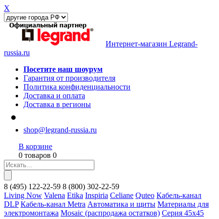
X
Интернет-магазин Legrand-
russia.ru
Посетите наш шоурум
Гарантия от производителя
Политика конфиденциальности
Доставка и оплата
Доставка в регионы
shop@legrand-russia.ru
В корзине
0 товаров 0
8
(495)
122-22-59
8
(800)
302-22-59
Living Now
Valena
Etika
Inspiria
Celiane
Quteo
Кабель-канал
DLP
Кабель-канал Metra
Автоматика и щиты
Материалы для
электромонтажа
Mosaic (распродажа остатков)
Серия 45х45