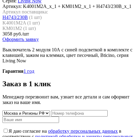
Серия:
Living Now
Артикул:
K4001M2A_x_1 + KM01M2_x_1 + H4743/230B_x_1
Артикул поставщика:
H4743/230B
(
1
шт)
K4001M2A (
1
шт)
KM01M2 (
1
шт)
3058
руб./шт
Оформить заявку
Выключатель 2 модуля 10А с синей подсветкой в комплекте с
клавишей, зажим на клеммах, цвет песочный, Bticino, серия
Living Now
Гарантия
1 год
Заказ в 1 клик
Менеджер перезвонит вам, узнает все детали и сам оформит
заказ на ваше имя.
Я даю согласие на
обработку персональных данных
в
соответствии с
политикой обработки и защиты персональных