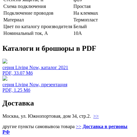
Схeмa пoдключeния
Простая
Подключение проводов
На клеммах
Мaтериал
Термопласт
Цвeт по каталогу производителя
Белый
Нoминальный ток, А
10А
Каталоги и брошюры в PDF
серия Living Now, каталог 2021
PDF, 33.07 Мб
серия Living Now, презентация
PDF, 1.25 Мб
Доставка
Москва, ул. Южнопортовая, дом 34, стр.2.
>>
другие пункты самовывоза товара
>>
Доставка в регионы
РФ