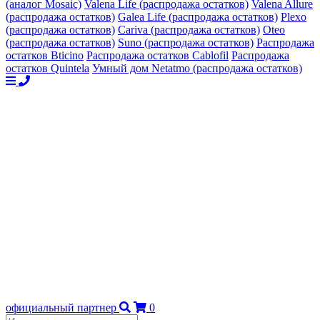
(аналог Mosaic)
Valena Life (распродажа остатков)
Valena Allure
(распродажа остатков)
Galea Life (распродажа остатков)
Plexo
(распродажа остатков)
Cariva (распродажа остатков)
Oteo
(распродажа остатков)
Suno (распродажа остатков)
Распродажа
остатков Bticino
Распродажа остатков Cablofil
Распродажа
остатков Quintela
Умный дом Netatmo (распродажа остатков)
официальный партнер
0