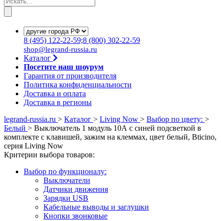
8
(495)
122-22-59;8
(800)
302-22-59
shop@legrand-russia.ru
Каталог
Посетите наш шоурум
Гарантия от производителя
Политика конфиденциальности
Доставка и оплата
Доставка в регионы
legrand-russia.ru
>
Каталог
>
Living Now
>
Выбор по цвету:
>
Белый
>
Выключатель 1 модуль 10А с синей подсветкой в
комплекте с клавишей, зажим на клеммах, цвет белый, Bticino,
серия Living Now
Критерии выбора товаров:
Выбор по функционалу:
Выключатели
Датчики движения
Зарядки USB
Кабельные выводы и заглушки
Кнопки звонковые