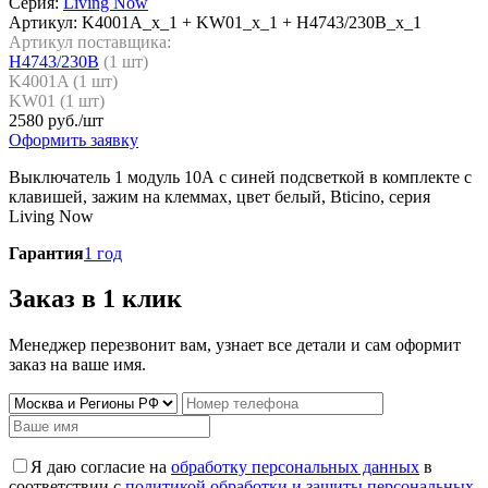
Серия:
Living Now
Артикул:
K4001A_x_1 + KW01_x_1 + H4743/230B_x_1
Артикул поставщика:
H4743/230B
(
1
шт)
K4001A (
1
шт)
KW01 (
1
шт)
2580
руб./шт
Оформить заявку
Выключатель 1 модуль 10А с синей подсветкой в комплекте с
клавишей, зажим на клеммах, цвет белый, Bticino, серия
Living Now
Гарантия
1 год
Заказ в 1 клик
Менеджер перезвонит вам, узнает все детали и сам оформит
заказ на ваше имя.
Я даю согласие на
обработку персональных данных
в
соответствии с
политикой обработки и защиты персональных