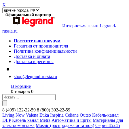
X
Интернет-магазин Legrand-
russia.ru
Посетите наш шоурум
Гарантия от производителя
Политика конфиденциальности
Доставка и оплата
Доставка в регионы
shop@legrand-russia.ru
В корзине
0 товаров 0
8
(495)
122-22-59
8
(800)
302-22-59
Living Now
Valena
Etika
Inspiria
Celiane
Quteo
Кабель-канал
DLP
Кабель-канал Metra
Автоматика и щиты
Материалы для
электромонтажа
Mosaic (распродажа остатков)
Серия 45х45