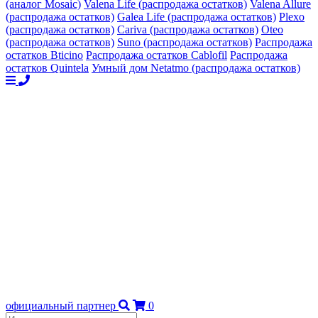
(аналог Mosaic)
Valena Life (распродажа остатков)
Valena Allure
(распродажа остатков)
Galea Life (распродажа остатков)
Plexo
(распродажа остатков)
Cariva (распродажа остатков)
Oteo
(распродажа остатков)
Suno (распродажа остатков)
Распродажа
остатков Bticino
Распродажа остатков Cablofil
Распродажа
остатков Quintela
Умный дом Netatmo (распродажа остатков)
официальный партнер
0