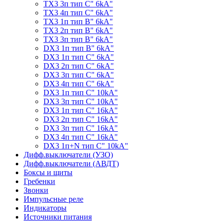
TX3 3п тип C" 6kA"
TX3 4п тип C" 6kA"
TX3 1п тип B" 6kA"
TX3 2п тип B" 6kA"
TX3 3п тип B" 6kA"
DX3 1п тип B" 6kA"
DX3 1п тип C" 6kA"
DX3 2п тип C" 6kA"
DX3 3п тип C" 6kA"
DX3 4п тип C" 6kA"
DX3 1п тип C" 10kA"
DX3 3п тип C" 10kA"
DX3 1п тип C" 16kA"
DX3 2п тип C" 16kA"
DX3 3п тип C" 16kA"
DX3 4п тип C" 16kA"
DX3 1п+N тип C" 10kA"
Дифф.выключатели (УЗО)
Дифф.выключатели (АВДТ)
Боксы и щиты
Гребенки
Звонки
Импульсные реле
Индикаторы
Источники питания