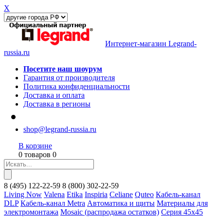
X
Интернет-магазин Legrand-
russia.ru
Посетите наш шоурум
Гарантия от производителя
Политика конфиденциальности
Доставка и оплата
Доставка в регионы
shop@legrand-russia.ru
В корзине
0 товаров 0
8
(495)
122-22-59
8
(800)
302-22-59
Living Now
Valena
Etika
Inspiria
Celiane
Quteo
Кабель-канал
DLP
Кабель-канал Metra
Автоматика и щиты
Материалы для
электромонтажа
Mosaic (распродажа остатков)
Серия 45х45