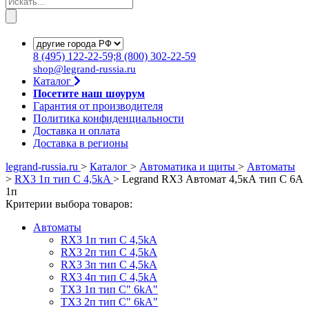
8
(495)
122-22-59;8
(800)
302-22-59
shop@legrand-russia.ru
Каталог
Посетите наш шоурум
Гарантия от производителя
Политика конфиденциальности
Доставка и оплата
Доставка в регионы
legrand-russia.ru
>
Каталог
>
Автоматика и щиты
>
Автоматы
>
RX3 1п тип C 4,5kA
>
Legrand RX3 Автомат 4,5кА тип С 6А
1п
Критерии выбора товаров:
Автоматы
RX3 1п тип C 4,5kA
RX3 2п тип C 4,5kA
RX3 3п тип C 4,5kA
RX3 4п тип C 4,5kA
TX3 1п тип C" 6kA"
TX3 2п тип C" 6kA"