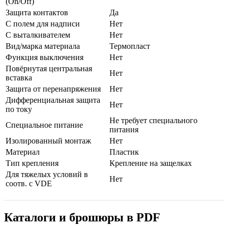
(On/Off)
Защита контактов
Да
С полем для надписи
Нет
С выталкивателем
Нет
Вид/марка материала
Термопласт
Функция выключения
Нет
Повёрнутая центральная
Нет
вставка
Защита от перенапряжения
Нет
Дифференциальная защита
Нет
по току
Не требует специального
Специальное питание
питания
Изолированный монтаж
Нет
Материал
Пластик
Тип крепления
Крепление на защелках
Для тяжелых условий в
Нет
соотв. с VDE
Каталоги и брошюры в PDF