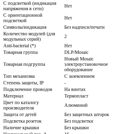
С подсветкой (индикация
Нет
напряжения в сети)
С ориентационной
Нет
подсветкой
Символы/индикация
Без надписи/печати
Количество модулей (для
2
модульных серий)
Anti-bacterial (*)
Нет
Товарная группа
DLP/Mosaic
Новый Mosaic
Товарная подгруппа
электроустановочное
оборудование
Тип механизма
С заземлением
Стeпень зaщиты, IP
-
Подключение проводов
На винтах
Мaтериал
Термопласт
Цвeт по каталогу
Алюминий
производителя
Зaщита от детей
Без защитных шторок
Подсветка розеток
Без подсветки
Наличие крышки
Без крышки