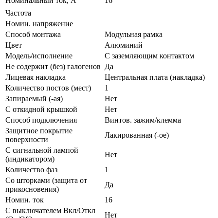
Нoминальный ток, А
16
Частота
Номин. напряжение
Способ монтажа
Модульная рамка
Цвет
Алюминий
Модель/исполнение
С заземляющим контактом
Не содержит (без) галогенов
Да
Лицевая накладка
Центральная плата (накладка)
Количество постов (мест)
1
Запираемый (-ая)
Нет
С откидной крышкой
Нет
Способ подключения
Винтов. зажим/клемма
Защитное покрытие
Лакированная (-ое)
поверхности
С сигнальной лампой
Нет
(индикатором)
Количество фаз
1
Со шторками (защита от
Да
прикосновения)
Номин. ток
16
С выключателем Вкл/Откл
Нет