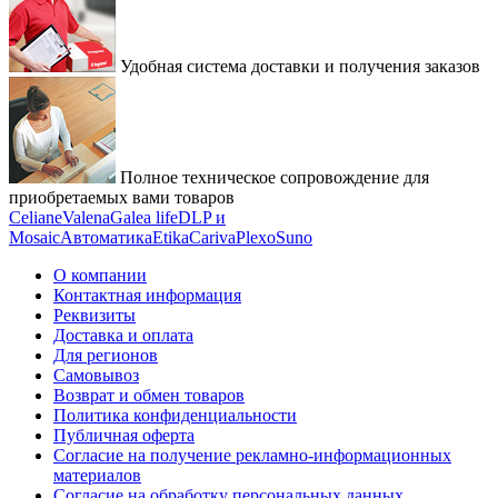
Удобная система доставки и получения заказов
Полное техническое сопровождение для
приобретаемых вами товаров
Celiane
Valena
Galea life
DLP и
Mosaic
Автоматика
Etika
Cariva
Plexo
Suno
О компании
Контактная информация
Реквизиты
Доставка и оплата
Для регионов
Самовывоз
Возврат и обмен товаров
Политика конфиденциальности
Публичная оферта
Согласие на получение рекламно-информационных
материалов
Согласие на обработку персональных данных