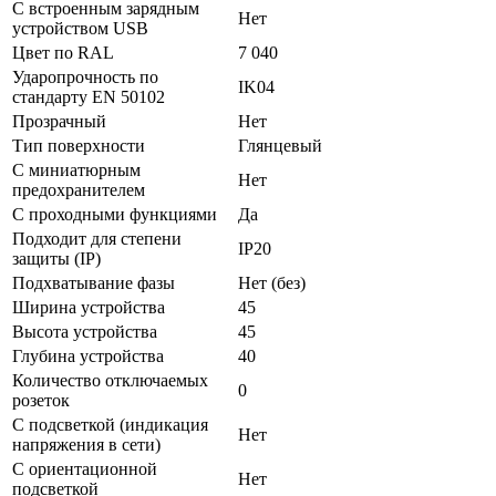
С встроенным зарядным
Нет
устройством USB
Цвет по RAL
7 040
Ударопрочность по
IK04
стандарту EN 50102
Прозрачный
Нет
Тип поверхности
Глянцевый
С миниатюрным
Нет
предохранителем
С проходными функциями
Да
Подходит для степени
IP20
защиты (IP)
Подхватывание фазы
Нет (без)
Ширина устройства
45
Высота устройства
45
Глубина устройства
40
Количество отключаемых
0
розеток
С подсветкой (индикация
Нет
напряжения в сети)
С ориентационной
Нет
подсветкой