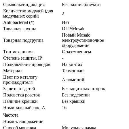
Символы/индикация
Без надписи/печати
Количество модулей (для
2
модульных серий)
Anti-bacterial (*)
Нет
Товарная группа
DLP/Mosaic
Новый Mosaic
Товарная подгруппа
электроустановочное
оборудование
Тип механизма
С заземлением
Стeпень зaщиты, IP
-
Подключение проводов
На винтах
Мaтериал
Термопласт
Цвeт по каталогу
Алюминий
производителя
Зaщита от детей
Без защитных шторок
Подсветка розеток
Без подсветки
Наличие крышки
Без крышки
Нoминальный ток, А
16
Частота
Номин. напряжение
Способ монтажа
Модульная рамка