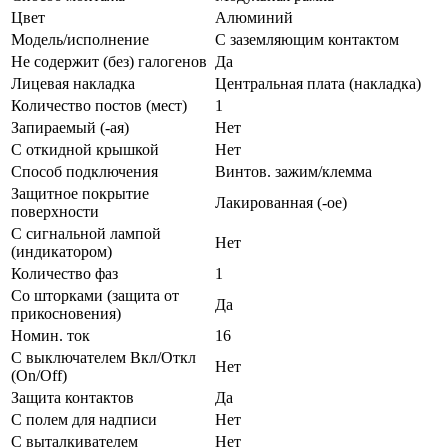
Цвет
Алюминий
Модель/исполнение
С заземляющим контактом
Не содержит (без) галогенов
Да
Лицевая накладка
Центральная плата (накладка)
Количество постов (мест)
1
Запираемый (-ая)
Нет
С откидной крышкой
Нет
Способ подключения
Винтов. зажим/клемма
Защитное покрытие
Лакированная (-ое)
поверхности
С сигнальной лампой
Нет
(индикатором)
Количество фаз
1
Со шторками (защита от
Да
прикосновения)
Номин. ток
16
С выключателем Вкл/Откл
Нет
(On/Off)
Защита контактов
Да
С полем для надписи
Нет
С выталкивателем
Нет