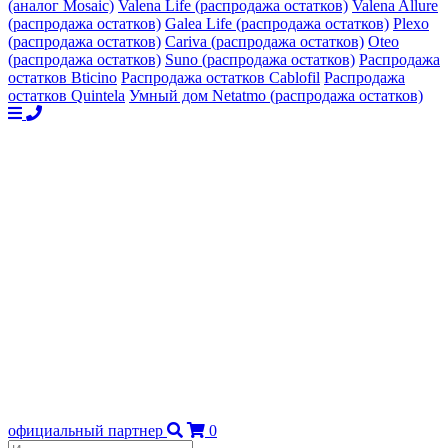
(аналог Mosaic)
Valena Life (распродажа остатков)
Valena Allure
(распродажа остатков)
Galea Life (распродажа остатков)
Plexo
(распродажа остатков)
Cariva (распродажа остатков)
Oteo
(распродажа остатков)
Suno (распродажа остатков)
Распродажа
остатков Bticino
Распродажа остатков Cablofil
Распродажа
остатков Quintela
Умный дом Netatmo (распродажа остатков)
официальный партнер
0