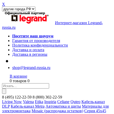
X
Интернет-магазин Legrand-
russia.ru
Посетите наш шоурум
Гарантия от производителя
Политика конфиденциальности
Доставка и оплата
Доставка в регионы
shop@legrand-russia.ru
В корзине
0 товаров 0
8
(495)
122-22-59
8
(800)
302-22-59
Living Now
Valena
Etika
Inspiria
Celiane
Quteo
Кабель-канал
DLP
Кабель-канал Metra
Автоматика и щиты
Материалы для
электромонтажа
Mosaic (распродажа остатков)
Серия 45х45