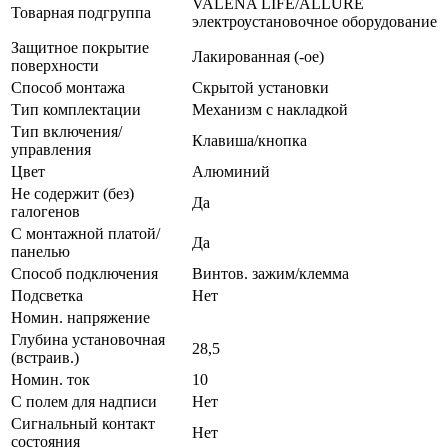
VALENA LIFE/ALLURE
Товарная подгруппа
электроустановочное оборудование
Защитное покрытие
Лакированная (-ое)
поверхности
Способ монтажа
Скрытой установки
Тип комплектации
Механизм с накладкой
Тип включения/
Клавиша/кнопка
управления
Цвет
Алюминий
Не содержит (без)
Да
галогенов
С монтажной платой/
Да
панелью
Способ подключения
Винтов. зажим/клемма
Подсветка
Нет
Номин. напряжение
Глубина установочная
28,5
(встраив.)
Номин. ток
10
С полем для надписи
Нет
Сигнальный контакт
Нет
состояния