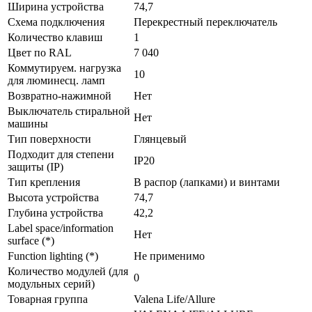
Ширина устройства
74,7
Схема подключения
Перекрестный переключатель
Количество клавиш
1
Цвет по RAL
7 040
Коммутируем. нагрузка
10
для люминесц. ламп
Возвратно-нажимной
Нет
Выключатель стиральной
Нет
машины
Тип поверхности
Глянцевый
Подходит для степени
IP20
защиты (IP)
Тип крепления
В распор (лапками) и винтами
Высота устройства
74,7
Глубина устройства
42,2
Label space/information
Нет
surface (*)
Function lighting (*)
Не применимо
Количество модулей (для
0
модульных серий)
Товарная группа
Valena Life/Allure