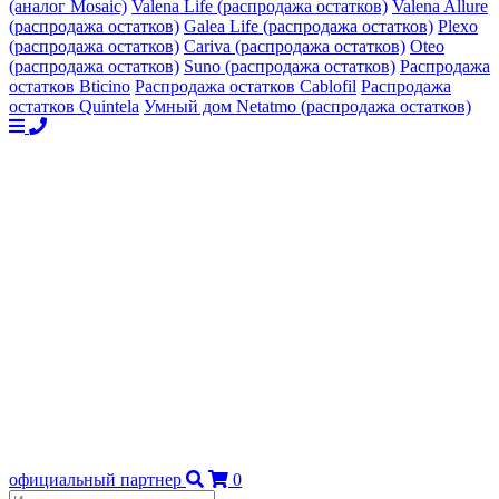
(аналог Mosaic)
Valena Life (распродажа остатков)
Valena Allure
(распродажа остатков)
Galea Life (распродажа остатков)
Plexo
(распродажа остатков)
Cariva (распродажа остатков)
Oteo
(распродажа остатков)
Suno (распродажа остатков)
Распродажа
остатков Bticino
Распродажа остатков Cablofil
Распродажа
остатков Quintela
Умный дом Netatmo (распродажа остатков)
официальный партнер
0