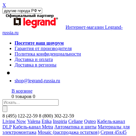
X
Интернет-магазин Legrand-
russia.ru
Посетите наш шоурум
Гарантия от производителя
Политика конфиденциальности
Доставка и оплата
Доставка в регионы
shop@legrand-russia.ru
В корзине
0 товаров 0
8
(495)
122-22-59
8
(800)
302-22-59
Living Now
Valena
Etika
Inspiria
Celiane
Quteo
Кабель-канал
DLP
Кабель-канал Metra
Автоматика и щиты
Материалы для
электромонтажа
Mosaic (распродажа остатков)
Серия 45х45