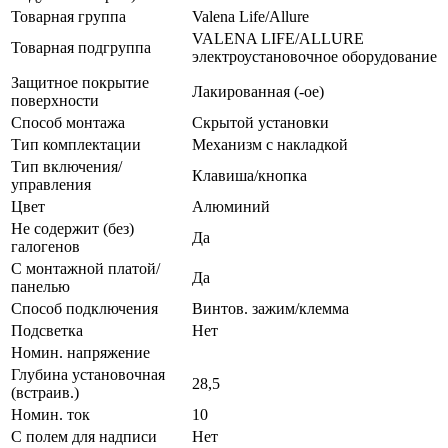
Товарная группа
Valena Life/Allure
VALENA LIFE/ALLURE
Товарная подгруппа
электроустановочное оборудование
Защитное покрытие
Лакированная (-ое)
поверхности
Способ монтажа
Скрытой установки
Тип комплектации
Механизм с накладкой
Тип включения/
Клавиша/кнопка
управления
Цвет
Алюминий
Не содержит (без)
Да
галогенов
С монтажной платой/
Да
панелью
Способ подключения
Винтов. зажим/клемма
Подсветка
Нет
Номин. напряжение
Глубина установочная
28,5
(встраив.)
Номин. ток
10
С полем для надписи
Нет