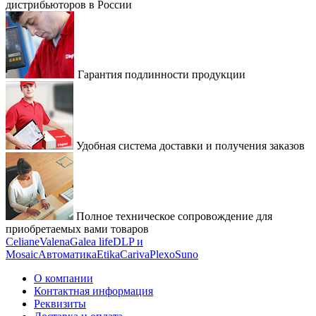
дистрибьюторов в России
Гарантия подлинности продукции
Удобная система доставки и получения заказов
Полное техническое сопровождение для
приобретаемых вами товаров
Celiane
Valena
Galea life
DLP и
Mosaic
Автоматика
Etika
Cariva
Plexo
Suno
О компании
Контактная информация
Реквизиты