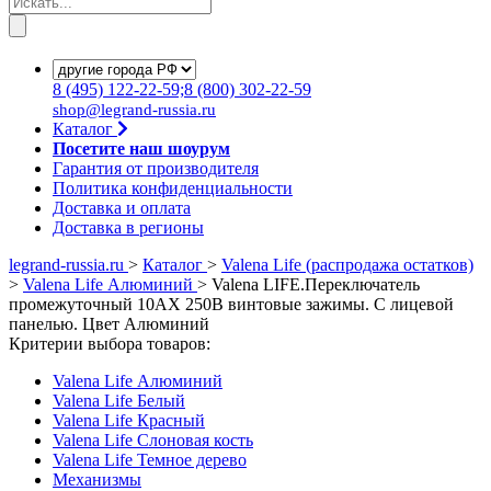
8
(495)
122-22-59;8
(800)
302-22-59
shop@legrand-russia.ru
Каталог
Посетите наш шоурум
Гарантия от производителя
Политика конфиденциальности
Доставка и оплата
Доставка в регионы
legrand-russia.ru
>
Каталог
>
Valena Life (распродажа остатков)
>
Valena Life Алюминий
>
Valena LIFE.Переключатель
промежуточный 10АХ 250В винтовые зажимы. С лицевой
панелью. Цвет Алюминий
Критерии выбора товаров:
Valena Life Алюминий
Valena Life Белый
Valena Life Красный
Valena Life Слоновая кость
Valena Life Темное дерево
Механизмы