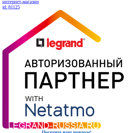
интернет-магазин
id: 81125
Посетите наш шоурум!