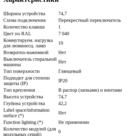
Ширина устройства
74,7
Схема подключения
Перекрестный переключатель
Количество клавиш
1
Цвет по RAL
7 040
Коммутируем. нагрузка
10
для люминесц. ламп
Возвратно-нажимной
Нет
Выключатель стиральной
Нет
машины
Тип поверхности
Глянцевый
Подходит для степени
IP20
защиты (IP)
Тип крепления
В распор (лапками) и винтами
Высота устройства
74,7
Глубина устройства
42,2
Label space/information
Нет
surface (*)
Function lighting (*)
Не применимо
Количество модулей (для
0
модульных серий)