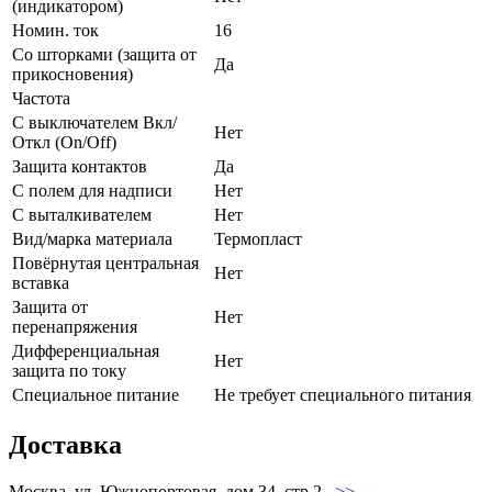
(индикатором)
Номин. ток
16
Со шторками (защита от
Да
прикосновения)
Частота
С выключателем Вкл/
Нет
Откл (On/Off)
Защита контактов
Да
С полем для надписи
Нет
С выталкивателем
Нет
Вид/марка материала
Термопласт
Повёрнутая центральная
Нет
вставка
Защита от
Нет
перенапряжения
Дифференциальная
Нет
защита по току
Специальное питание
Не требует специального питания
Доставка
Москва, ул. Южнопортовая, дом 34, стр.2.
>>