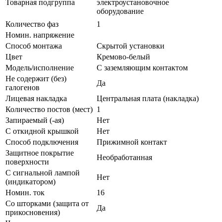
Товарная подгруппа
электроустановочное
оборудование
Количество фаз
1
Номин. напряжение
Способ монтажа
Скрытой установки
Цвет
Кремово-белый
Модель/исполнение
С заземляющим контактом
Не содержит (без)
Да
галогенов
Лицевая накладка
Центральная плата (накладка)
Количество постов (мест)
1
Запираемый (-ая)
Нет
С откидной крышкой
Нет
Способ подключения
Прижимной контакт
Защитное покрытие
Необработанная
поверхности
С сигнальной лампой
Нет
(индикатором)
Номин. ток
16
Со шторками (защита от
Да
прикосновения)