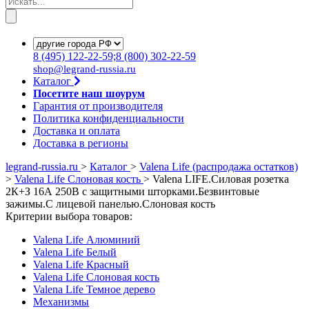
8
(495)
122-22-59;8
(800)
302-22-59
shop@legrand-russia.ru
Каталог
Посетите наш шоурум
Гарантия от производителя
Политика конфиденциальности
Доставка и оплата
Доставка в регионы
legrand-russia.ru
>
Каталог
>
Valena Life (распродажа остатков)
>
Valena Life Слоновая кость
>
Valena LIFE.Силовая розетка
2К+З 16А 250В с защитными шторками.Безвинтовые
зажимы.С лицевой панелью.Слоновая кость
Критерии выбора товаров:
Valena Life Алюминий
Valena Life Белый
Valena Life Красный
Valena Life Слоновая кость
Valena Life Темное дерево
Механизмы