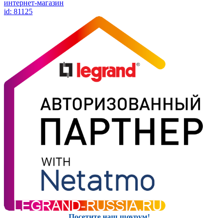
интернет-магазин
id: 81125
Посетите наш шоурум!