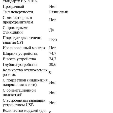
стандарту EN 50102
Прозрачный
Нет
Тип поверхности
Глянцевый
С миниатюрным
Нет
предохранителем
С проходными
Да
функциями
Подходит для степени
IP20
защиты (IP)
Изолированный монтаж
Нет
Ширина устройства
74,7
Высота устройства
74,7
Глубина устройства
39,6
Количество отключаемых
0
розеток
С подсветкой (индикация
Нет
напряжения в сети)
С ориентационной
Нет
подсветкой
С встроенным зарядным
Нет
устройством USB
Количество модулей (для
0