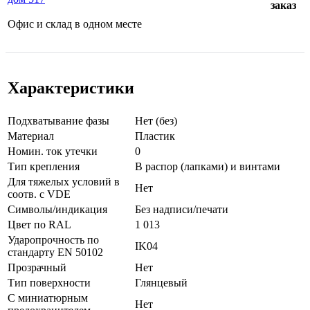
заказ
Офис и склад в одном месте
Характеристики
Подхватывание фазы
Нет (без)
Материал
Пластик
Номин. ток утечки
0
Тип крепления
В распор (лапками) и винтами
Для тяжелых условий в
Нет
соотв. с VDE
Символы/индикация
Без надписи/печати
Цвет по RAL
1 013
Ударопрочность по
IK04
стандарту EN 50102
Прозрачный
Нет
Тип поверхности
Глянцевый
С миниатюрным
Нет