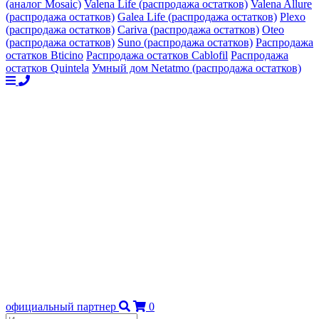
(аналог Mosaic)
Valena Life (распродажа остатков)
Valena Allure
(распродажа остатков)
Galea Life (распродажа остатков)
Plexo
(распродажа остатков)
Cariva (распродажа остатков)
Oteo
(распродажа остатков)
Suno (распродажа остатков)
Распродажа
остатков Bticino
Распродажа остатков Cablofil
Распродажа
остатков Quintela
Умный дом Netatmo (распродажа остатков)
официальный партнер
0