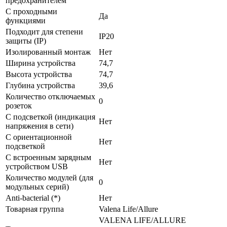
предохранителем
С проходными
Да
функциями
Подходит для степени
IP20
защиты (IP)
Изолированный монтаж
Нет
Ширина устройства
74,7
Высота устройства
74,7
Глубина устройства
39,6
Количество отключаемых
0
розеток
С подсветкой (индикация
Нет
напряжения в сети)
С ориентационной
Нет
подсветкой
С встроенным зарядным
Нет
устройством USB
Количество модулей (для
0
модульных серий)
Anti-bacterial (*)
Нет
Товарная группа
Valena Life/Allure
VALENA LIFE/ALLURE