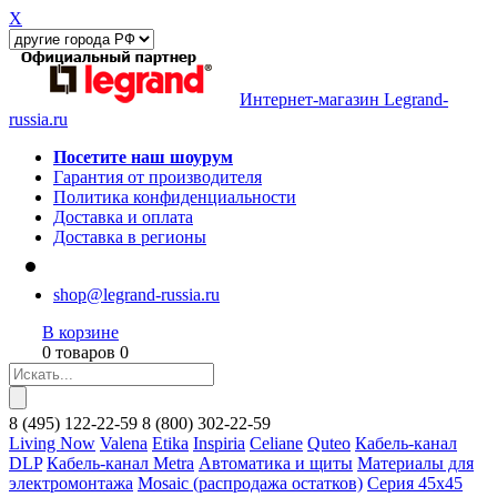
X
Интернет-магазин Legrand-
russia.ru
Посетите наш шоурум
Гарантия от производителя
Политика конфиденциальности
Доставка и оплата
Доставка в регионы
shop@legrand-russia.ru
В корзине
0 товаров 0
8
(495)
122-22-59
8
(800)
302-22-59
Living Now
Valena
Etika
Inspiria
Celiane
Quteo
Кабель-канал
DLP
Кабель-канал Metra
Автоматика и щиты
Материалы для
электромонтажа
Mosaic (распродажа остатков)
Серия 45х45