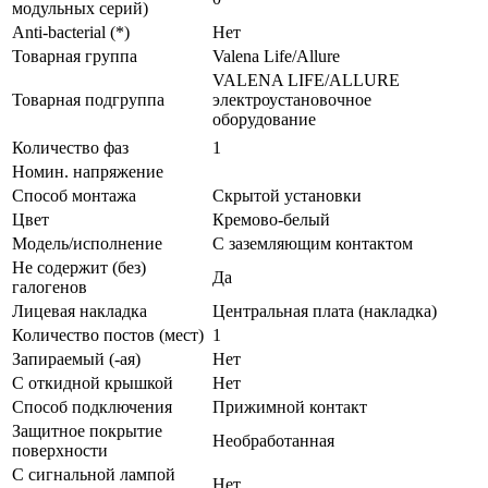
модульных серий)
Anti-bacterial (*)
Нет
Товарная группа
Valena Life/Allure
VALENA LIFE/ALLURE
Товарная подгруппа
электроустановочное
оборудование
Количество фаз
1
Номин. напряжение
Способ монтажа
Скрытой установки
Цвет
Кремово-белый
Модель/исполнение
С заземляющим контактом
Не содержит (без)
Да
галогенов
Лицевая накладка
Центральная плата (накладка)
Количество постов (мест)
1
Запираемый (-ая)
Нет
С откидной крышкой
Нет
Способ подключения
Прижимной контакт
Защитное покрытие
Необработанная
поверхности
С сигнальной лампой
Нет