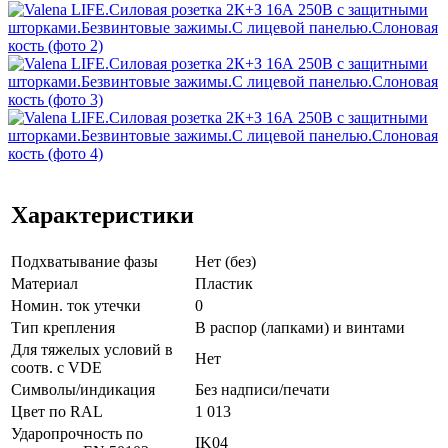
Характеристики
Подхватывание фазы
Нет (без)
Материал
Пластик
Номин. ток утечки
0
Тип крепления
В распор (лапками) и винтами
Для тяжелых условий в
Нет
соотв. с VDE
Символы/индикация
Без надписи/печати
Цвет по RAL
1 013
Ударопрочность по
IK04