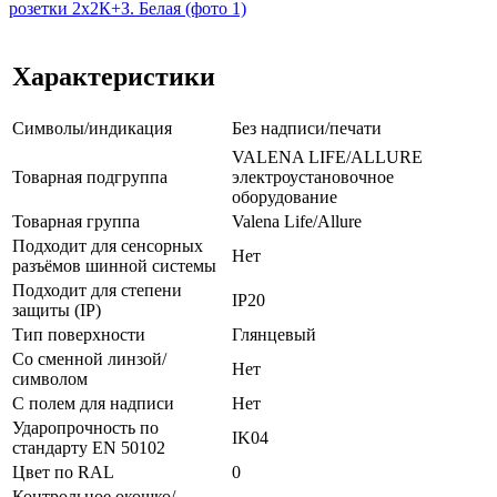
Характеристики
Символы/индикация
Без надписи/печати
VALENA LIFE/ALLURE
Товарная подгруппа
электроустановочное
оборудование
Товарная группа
Valena Life/Allure
Подходит для сенсорных
Нет
разъёмов шинной системы
Подходит для степени
IP20
защиты (IP)
Тип поверхности
Глянцевый
Со сменной линзой/
Нет
символом
С полем для надписи
Нет
Ударопрочность по
IK04
стандарту EN 50102
Цвет по RAL
0
Контрольное окошко/