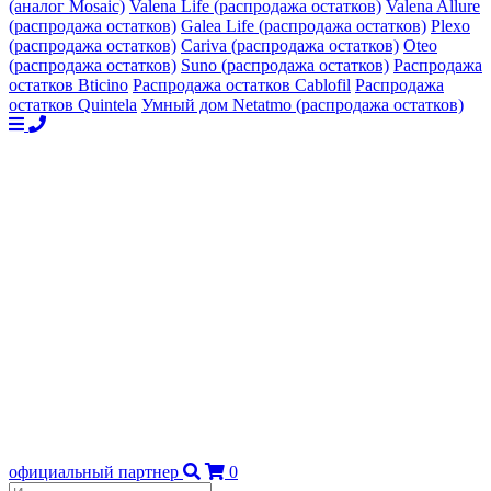
(аналог Mosaic)
Valena Life (распродажа остатков)
Valena Allure
(распродажа остатков)
Galea Life (распродажа остатков)
Plexo
(распродажа остатков)
Cariva (распродажа остатков)
Oteo
(распродажа остатков)
Suno (распродажа остатков)
Распродажа
остатков Bticino
Распродажа остатков Cablofil
Распродажа
остатков Quintela
Умный дом Netatmo (распродажа остатков)
официальный партнер
0