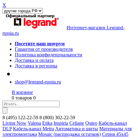
X
Интернет-магазин Legrand-
russia.ru
Посетите наш шоурум
Гарантия от производителя
Политика конфиденциальности
Доставка и оплата
Доставка в регионы
shop@legrand-russia.ru
В корзине
0 товаров 0
8
(495)
122-22-59
8
(800)
302-22-59
Living Now
Valena
Etika
Inspiria
Celiane
Quteo
Кабель-канал
DLP
Кабель-канал Metra
Автоматика и щиты
Материалы для
электромонтажа
Mosaic (распродажа остатков)
Серия 45х45