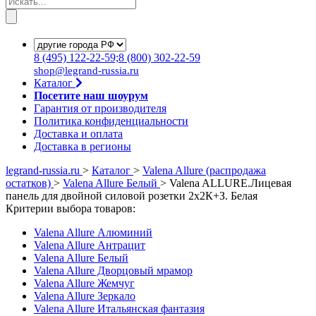
8
(495)
122-22-59;8
(800)
302-22-59
shop@legrand-russia.ru
Каталог
Посетите наш шоурум
Гарантия от производителя
Политика конфиденциальности
Доставка и оплата
Доставка в регионы
legrand-russia.ru
>
Каталог
>
Valena Allure (распродажа
остатков)
>
Valena Allure Белый
>
Valena ALLURE.Лицевая
панель для двойной силовой розетки 2х2К+З. Белая
Критерии выбора товаров:
Valena Allure Алюминий
Valena Allure Антрацит
Valena Allure Белый
Valena Allure Дворцовый мрамор
Valena Allure Жемчуг
Valena Allure Зеркало
Valena Allure Итальянская фантазия