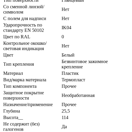
Тип поверхности
Глянцевый
Со сменной линзой/
Нет
символом
С полем для надписи
Нет
Ударопрочность по
IK04
стандарту EN 50102
Цвет по RAL
0
Контрольное окошко/
Нет
световая индикация
Цвет
Белый
Безвинтовое зажимное
Тип крепления
крепление
Материал
Пластик
Вид/марка материала
Термопласт
Тип компонента
Прочее
Защитное покрытие
Необработанная
поверхности
Назначение/применение
Прочее
Глубина
25,5
Высота__
114
Не содержит (без)
Да
галогенов