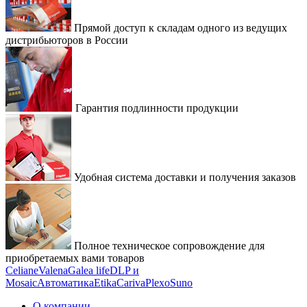
Прямой доступ к складам одного из ведущих
дистрибьюторов в России
Гарантия подлинности продукции
Удобная система доставки и получения заказов
Полное техническое сопровождение для
приобретаемых вами товаров
Celiane
Valena
Galea life
DLP и
Mosaic
Автоматика
Etika
Cariva
Plexo
Suno
О компании