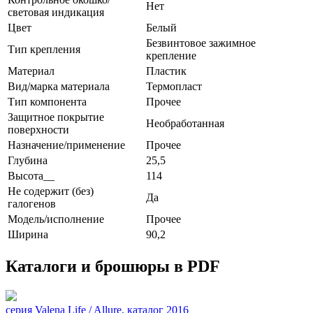
Нет
световая индикация
Цвет
Белый
Безвинтовое зажимное
Тип крепления
крепление
Материал
Пластик
Вид/марка материала
Термопласт
Тип компонента
Прочее
Защитное покрытие
Необработанная
поверхности
Назначение/применение
Прочее
Глубина
25,5
Высота__
114
Не содержит (без)
Да
галогенов
Модель/исполнение
Прочее
Ширина
90,2
Каталоги и брошюры в PDF
серия Valena Life / Allure, каталог 2016