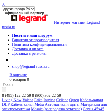
X
Интернет-магазин Legrand-
russia.ru
Посетите наш шоурум
Гарантия от производителя
Политика конфиденциальности
Доставка и оплата
Доставка в регионы
shop@legrand-russia.ru
В корзине
0 товаров 0
8
(495)
122-22-59
8
(800)
302-22-59
Living Now
Valena
Etika
Inspiria
Celiane
Quteo
Кабель-канал
DLP
Кабель-канал Metra
Автоматика и щиты
Материалы для
электромонтажа
Mosaic (распродажа остатков)
Серия 45х45