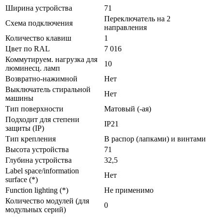
Ширина устройства
71
Переключатель на 2
Схема подключения
направления
Количество клавиш
1
Цвет по RAL
7 016
Коммутируем. нагрузка для
10
люминесц. ламп
Возвратно-нажимной
Нет
Выключатель стиральной
Нет
машины
Тип поверхности
Матовый (-ая)
Подходит для степени
IP21
защиты (IP)
Тип крепления
В распор (лапками) и винтами
Высота устройства
71
Глубина устройства
32,5
Label space/information
Нет
surface (*)
Function lighting (*)
Не применимо
Количество модулей (для
0
модульных серий)