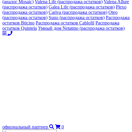
(аналог Mosaic)
Valena Life (распродажа остатков)
Valena Allure
(распродажа остатков)
Galea Life (распродажа остатков)
Plexo
(распродажа остатков)
Cariva (распродажа остатков)
Oteo
(распродажа остатков)
Suno (распродажа остатков)
Распродажа
остатков Bticino
Распродажа остатков Cablofil
Распродажа
остатков Quintela
Умный дом Netatmo (распродажа остатков)
официальный партнер
0