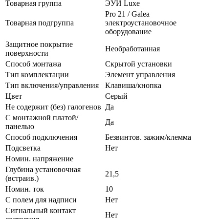
Товарная группа
ЭУИ Luxe
Pro 21 / Galea
Товарная подгруппа
электроустановочное
оборудование
Защитное покрытие
Необработанная
поверхности
Способ монтажа
Скрытой установки
Тип комплектации
Элемент управления
Тип включения/управления
Клавиша/кнопка
Цвет
Серый
Не содержит (без) галогенов
Да
С монтажной платой/
Да
панелью
Способ подключения
Безвинтов. зажим/клемма
Подсветка
Нет
Номин. напряжение
Глубина установочная
21,5
(встраив.)
Номин. ток
10
С полем для надписи
Нет
Сигнальный контакт
Нет