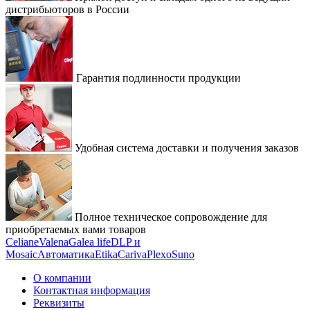
дистрибьюторов в России
Гарантия подлинности продукции
Удобная система доставки и получения заказов
Полное техническое сопровождение для
приобретаемых вами товаров
Celiane
Valena
Galea life
DLP и
Mosaic
Автоматика
Etika
Cariva
Plexo
Suno
О компании
Контактная информация
Реквизиты