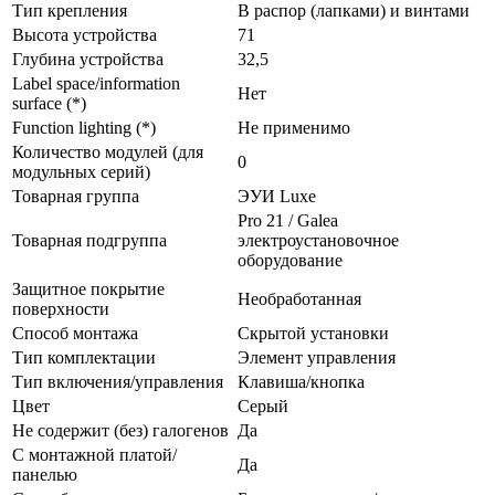
Тип крепления
В распор (лапками) и винтами
Высота устройства
71
Глубина устройства
32,5
Label space/information
Нет
surface (*)
Function lighting (*)
Не применимо
Количество модулей (для
0
модульных серий)
Товарная группа
ЭУИ Luxe
Pro 21 / Galea
Товарная подгруппа
электроустановочное
оборудование
Защитное покрытие
Необработанная
поверхности
Способ монтажа
Скрытой установки
Тип комплектации
Элемент управления
Тип включения/управления
Клавиша/кнопка
Цвет
Серый
Не содержит (без) галогенов
Да
С монтажной платой/
Да
панелью