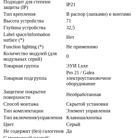
Подходит для степени
IP21
защиты (IP)
Тип крепления
В распор (лапками) и винтами
Высота устройства
71
Глубина устройства
32,5
Label space/information
Нет
surface (*)
Function lighting (*)
Не применимо
Количество модулей (для
0
модульных серий)
Товарная группа
ЭУИ Luxe
Pro 21 / Galea
Товарная подгруппа
электроустановочное
оборудование
Защитное покрытие
Необработанная
поверхности
Способ монтажа
Скрытой установки
Тип комплектации
Элемент управления
Тип включения/управления
Клавиша/кнопка
Цвет
Серый
Не содержит (без) галогенов
Да
С монтажной платой/