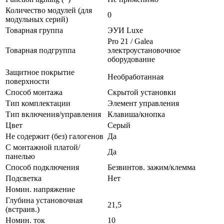
Количество модулей (для
0
модульных серий)
Товарная группа
ЭУИ Luxe
Pro 21 / Galea
Товарная подгруппа
электроустановочное
оборудование
Защитное покрытие
Необработанная
поверхности
Способ монтажа
Скрытой установки
Тип комплектации
Элемент управления
Тип включения/управления
Клавиша/кнопка
Цвет
Серый
Не содержит (без) галогенов
Да
С монтажной платой/
Да
панелью
Способ подключения
Безвинтов. зажим/клемма
Подсветка
Нет
Номин. напряжение
Глубина установочная
21,5
(встраив.)
Номин. ток
10