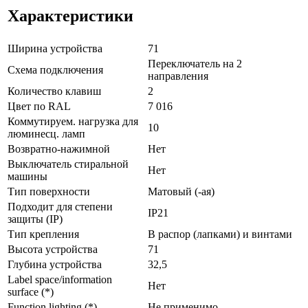
Характеристики
Ширина устройства
71
Переключатель на 2
Схема подключения
направления
Количество клавиш
2
Цвет по RAL
7 016
Коммутируем. нагрузка для
10
люминесц. ламп
Возвратно-нажимной
Нет
Выключатель стиральной
Нет
машины
Тип поверхности
Матовый (-ая)
Подходит для степени
IP21
защиты (IP)
Тип крепления
В распор (лапками) и винтами
Высота устройства
71
Глубина устройства
32,5
Label space/information
Нет
surface (*)
Function lighting (*)
Не применимо