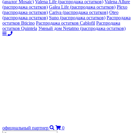
(аналог Mosaic)
Valena Life (распродажа остатков)
Valena Allure
(распродажа остатков)
Galea Life (распродажа остатков)
Plexo
(распродажа остатков)
Cariva (распродажа остатков)
Oteo
(распродажа остатков)
Suno (распродажа остатков)
Распродажа
остатков Bticino
Распродажа остатков Cablofil
Распродажа
остатков Quintela
Умный дом Netatmo (распродажа остатков)
официальный партнер
0