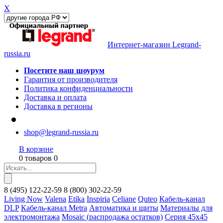
X
Интернет-магазин Legrand-
russia.ru
Посетите наш шоурум
Гарантия от производителя
Политика конфиденциальности
Доставка и оплата
Доставка в регионы
shop@legrand-russia.ru
В корзине
0 товаров 0
8
(495)
122-22-59
8
(800)
302-22-59
Living Now
Valena
Etika
Inspiria
Celiane
Quteo
Кабель-канал
DLP
Кабель-канал Metra
Автоматика и щиты
Материалы для
электромонтажа
Mosaic (распродажа остатков)
Серия 45х45