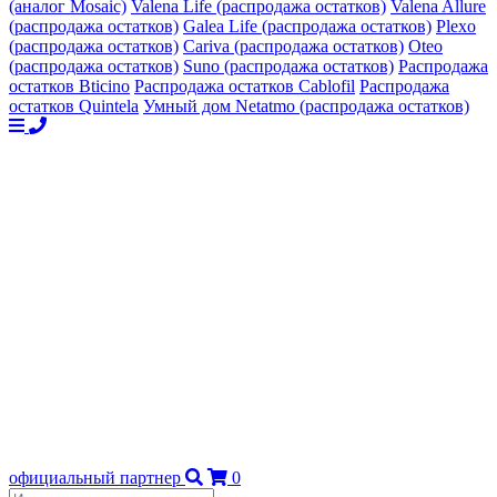
(аналог Mosaic)
Valena Life (распродажа остатков)
Valena Allure
(распродажа остатков)
Galea Life (распродажа остатков)
Plexo
(распродажа остатков)
Cariva (распродажа остатков)
Oteo
(распродажа остатков)
Suno (распродажа остатков)
Распродажа
остатков Bticino
Распродажа остатков Cablofil
Распродажа
остатков Quintela
Умный дом Netatmo (распродажа остатков)
официальный партнер
0