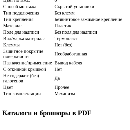
Цвет по RAL
0
Способ монтажа
Скрытой установки
Тип подключения
Без клемм
Тип крепления
Безвинтовое зажимное крепление
Материал
Пластик
Поле для надписи
Без поля для надписи
Вид/марка материала
Термопласт
Клеммы
Нет (без)
Защитное покрытие
Необработанная
поверхности
Назначение/применение
Вывод кабеля
С откидной крышкой
Нет
Не содержит (без)
Да
галогенов
Цвет
Прочее
Тип комплектации
Механизм
Каталоги и брошюры в PDF