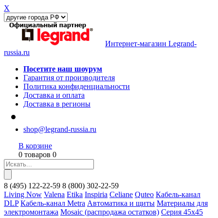
X
Интернет-магазин Legrand-
russia.ru
Посетите наш шоурум
Гарантия от производителя
Политика конфиденциальности
Доставка и оплата
Доставка в регионы
shop@legrand-russia.ru
В корзине
0 товаров 0
8
(495)
122-22-59
8
(800)
302-22-59
Living Now
Valena
Etika
Inspiria
Celiane
Quteo
Кабель-канал
DLP
Кабель-канал Metra
Автоматика и щиты
Материалы для
электромонтажа
Mosaic (распродажа остатков)
Серия 45х45