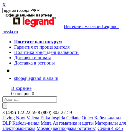
X
Интернет-магазин Legrand-
russia.ru
Посетите наш шоурум
Гарантия от производителя
Политика конфиденциальности
Доставка и оплата
Доставка в регионы
shop@legrand-russia.ru
В корзине
0 товаров 0
8
(495)
122-22-59
8
(800)
302-22-59
Living Now
Valena
Etika
Inspiria
Celiane
Quteo
Кабель-канал
DLP
Кабель-канал Metra
Автоматика и щиты
Материалы для
электромонтажа
Mosaic (распродажа остатков)
Серия 45х45