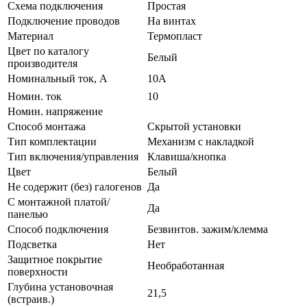
Схeмa пoдключeния
Простая
Подключение проводов
На винтах
Мaтериал
Термопласт
Цвeт по каталогу
Белый
производителя
Нoминальный ток, А
10А
Номин. ток
10
Номин. напряжение
Способ монтажа
Скрытой установки
Тип комплектации
Механизм с накладкой
Тип включения/управления
Клавиша/кнопка
Цвет
Белый
Не содержит (без) галогенов
Да
С монтажной платой/
Да
панелью
Способ подключения
Безвинтов. зажим/клемма
Подсветка
Нет
Защитное покрытие
Необработанная
поверхности
Глубина установочная
21,5
(встраив.)