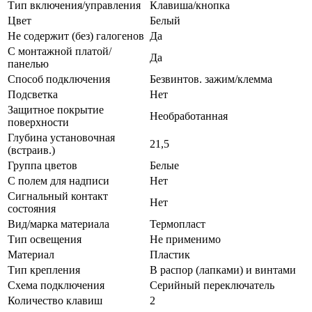
Тип включения/управления
Клавиша/кнопка
Цвет
Белый
Не содержит (без) галогенов
Да
С монтажной платой/
Да
панелью
Способ подключения
Безвинтов. зажим/клемма
Подсветка
Нет
Защитное покрытие
Необработанная
поверхности
Глубина установочная
21,5
(встраив.)
Группа цветов
Белые
С полем для надписи
Нет
Сигнальный контакт
Нет
состояния
Вид/марка материала
Термопласт
Тип освещения
Не применимо
Материал
Пластик
Тип крепления
В распор (лапками) и винтами
Схема подключения
Серийный переключатель
Количество клавиш
2