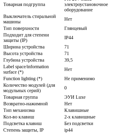
Товарная подгруппа
электроустановочное
оборудование
Выключатель стиральной
Нет
машины
Тип поверхности
Глянцевый
Подходит для степени
IP44
защиты (IP)
Ширина устройства
71
Высота устройства
71
Глубина устройства
39,5
Label space/information
Нет
surface (*)
Function lighting (*)
Не применимо
Количество модулей (для
0
модульных серий)
Товарная группа
ЭУИ Luxe
Возвратно-нажимной
Нет
Тип механизма
Клавишные
Кол-во клaвиш
2-х клавишные
Подсветка клавиш
Без подсветки
Стeпень зaщиты, IP
ip44