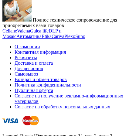
Полное техническое сопровождение для
приобретаемых вами товаров
Celiane
Valena
Galea life
DLP и
Mosaic
Автоматика
Etika
Cariva
Plexo
Suno
О компании
Контактная информация
Реквизиты
Доставка и оплата
Для регионов
Самовывоз
Возврат и обмен товаров
Политика конфиденциальности
Публичная оферта
Согласие на получение рекламно-информационных
материалов
Согласие на обработку персональных данных
Legrand-Russia
Южнопортовая, дом 34, стр. 2, этаж 2