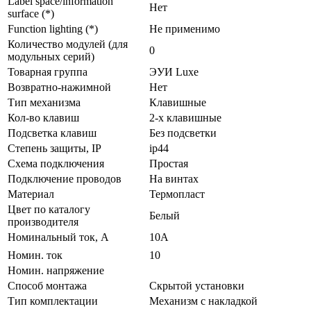
Label space/information
Нет
surface (*)
Function lighting (*)
Не применимо
Количество модулей (для
0
модульных серий)
Товарная группа
ЭУИ Luxe
Возвратно-нажимной
Нет
Тип механизма
Клавишные
Кол-во клaвиш
2-х клавишные
Подсветка клавиш
Без подсветки
Стeпень зaщиты, IP
ip44
Схeмa пoдключeния
Простая
Подключение проводов
На винтах
Мaтериал
Термопласт
Цвeт по каталогу
Белый
производителя
Нoминальный ток, А
10А
Номин. ток
10
Номин. напряжение
Способ монтажа
Скрытой установки
Тип комплектации
Механизм с накладкой