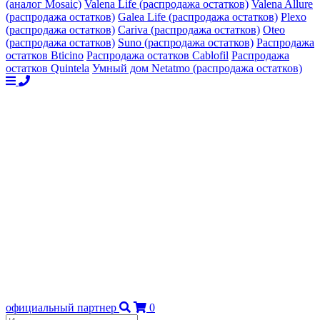
(аналог Mosaic)
Valena Life (распродажа остатков)
Valena Allure
(распродажа остатков)
Galea Life (распродажа остатков)
Plexo
(распродажа остатков)
Cariva (распродажа остатков)
Oteo
(распродажа остатков)
Suno (распродажа остатков)
Распродажа
остатков Bticino
Распродажа остатков Cablofil
Распродажа
остатков Quintela
Умный дом Netatmo (распродажа остатков)
официальный партнер
0