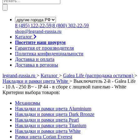
8
(495)
122-22-59;8
(800)
302-22-59
shop@legrand-russia.ru
Каталог
Посетите наш шоурум
Гарантия от производителя
Политика конфиденциальности
Доставка и оплата
Доставка в регионы
legrand-russia.ru
>
Каталог
>
Galea Life (распродажа остатков)
>
Накладки и рамки цвета White
>
Выключатель 2-й - Galea Life
- 10 A - 250 В~ - IP 44 - в сборе с лицевой панелью - White
Критерии выбора товаров:
Механизмы
Накладки и рамки цвета Aluminium
Накладки и рамки цвета Dark Bronze
Накладки и рамки цвета Pearl
Накладки и рамки цвета Titanium
Накладки и рамки цвета White
Рамки цвета Corian Everest