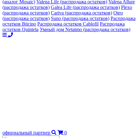
(аналог Mosaic)
Valena Life (распродажа остатков)
Valena Allure
(распродажа остатков)
Galea Life (распродажа остатков)
Plexo
(распродажа остатков)
Cariva (распродажа остатков)
Oteo
(распродажа остатков)
Suno (распродажа остатков)
Распродажа
остатков Bticino
Распродажа остатков Cablofil
Распродажа
остатков Quintela
Умный дом Netatmo (распродажа остатков)
официальный партнер
0