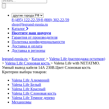
8
(495)
122-22-59;8
(800)
302-22-59
shop@legrand-russia.ru
Каталог
Посетите наш шоурум
Гарантия от производителя
Политика конфиденциальности
Доставка и оплата
Доставка в регионы
legrand-russia.ru
>
Каталог
>
Valena Life (распродажа остатков)
>
Valena Life Слоновая кость
>
Valena Life with NETATMO.
Умный вывод кабеля 14А 230В.Цвет Слоновая кость
Критерии выбора товаров:
Valena Life Алюминий
Valena Life Белый
Valena Life Красный
Valena Life Слоновая кость
Valena Life Темное дерево
Механизмы