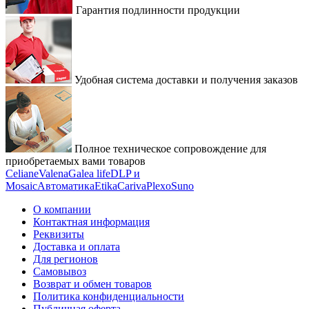
Гарантия подлинности продукции
Удобная система доставки и получения заказов
Полное техническое сопровождение для
приобретаемых вами товаров
Celiane
Valena
Galea life
DLP и
Mosaic
Автоматика
Etika
Cariva
Plexo
Suno
О компании
Контактная информация
Реквизиты
Доставка и оплата
Для регионов
Самовывоз
Возврат и обмен товаров
Политика конфиденциальности
Публичная оферта