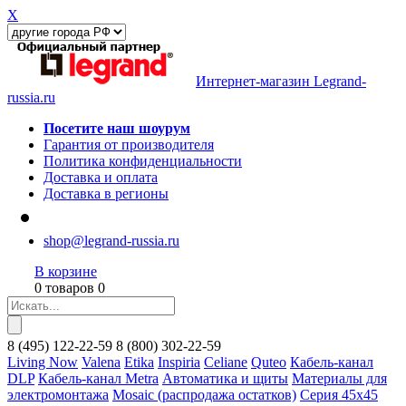
X
Интернет-магазин Legrand-
russia.ru
Посетите наш шоурум
Гарантия от производителя
Политика конфиденциальности
Доставка и оплата
Доставка в регионы
shop@legrand-russia.ru
В корзине
0 товаров 0
8
(495)
122-22-59
8
(800)
302-22-59
Living Now
Valena
Etika
Inspiria
Celiane
Quteo
Кабель-канал
DLP
Кабель-канал Metra
Автоматика и щиты
Материалы для
электромонтажа
Mosaic (распродажа остатков)
Серия 45х45