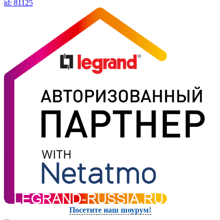
id: 81125
Посетите наш шоурум!