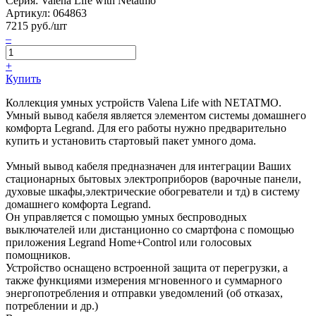
Серия: Valena Life with Netatmo
Артикул:
064863
7215
руб./шт
–
+
Купить
Коллекция умных устройств Valena Life with NETATMO.
Умный вывод кабеля является элементом системы домашнего
комфорта Legrand. Для его работы нужно предварительно
купить и установить стартовый пакет умного дома.
Умный вывод кабеля предназначен для интеграции Ваших
стационарных бытовых электроприборов (варочные панели,
духовые шкафы,электрические обогреватели и тд) в систему
домашнего комфорта Legrand.
Он управляется с помощью умных беспроводных
выключателей или дистанционно со смартфона с помощью
приложения Legrand Home+Control или голосовых
помощников.
Устройство оснащено встроенной защита от перегрузки, а
также функциями измерения мгновенного и суммарного
энергопотребления и отправки уведомлений (об отказах,
потреблении и др.)