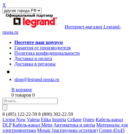
X
Интернет-магазин Legrand-
russia.ru
Посетите наш шоурум
Гарантия от производителя
Политика конфиденциальности
Доставка и оплата
Доставка в регионы
shop@legrand-russia.ru
В корзине
0 товаров 0
8
(495)
122-22-59
8
(800)
302-22-59
Living Now
Valena
Etika
Inspiria
Celiane
Quteo
Кабель-канал
DLP
Кабель-канал Metra
Автоматика и щиты
Материалы для
электромонтажа
Mosaic (распродажа остатков)
Серия 45х45