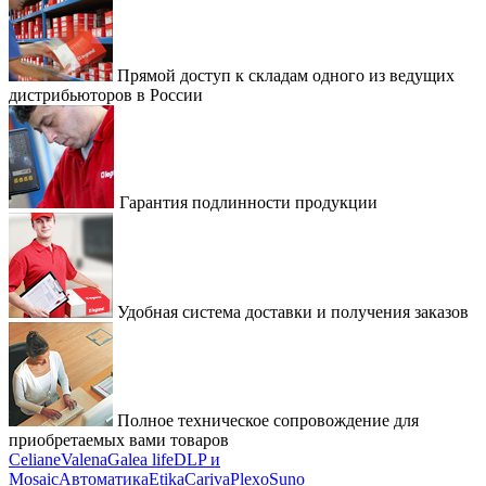
Прямой доступ к складам одного из ведущих
дистрибьюторов в России
Гарантия подлинности продукции
Удобная система доставки и получения заказов
Полное техническое сопровождение для
приобретаемых вами товаров
Celiane
Valena
Galea life
DLP и
Mosaic
Автоматика
Etika
Cariva
Plexo
Suno