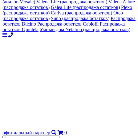
(аналог Mosaic)
Valena Life (распродажа остатков)
Valena Allure
(распродажа остатков)
Galea Life (распродажа остатков)
Plexo
(распродажа остатков)
Cariva (распродажа остатков)
Oteo
(распродажа остатков)
Suno (распродажа остатков)
Распродажа
остатков Bticino
Распродажа остатков Cablofil
Распродажа
остатков Quintela
Умный дом Netatmo (распродажа остатков)
официальный партнер
0