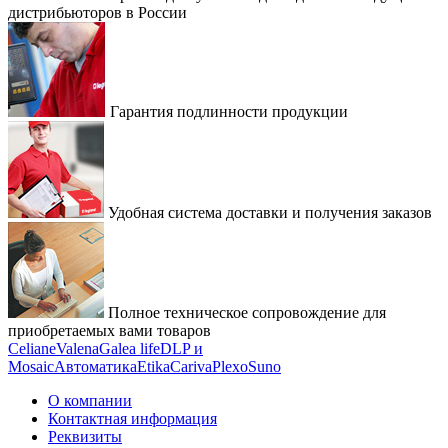
дистрибьюторов в России
Гарантия подлинности продукции
Удобная система доставки и получения заказов
Полное техническое сопровождение для
приобретаемых вами товаров
Celiane
Valena
Galea life
DLP и
Mosaic
Автоматика
Etika
Cariva
Plexo
Suno
О компании
Контактная информация
Реквизиты