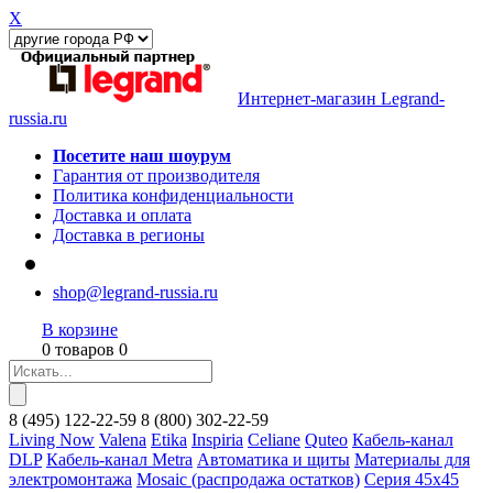
X
Интернет-магазин Legrand-
russia.ru
Посетите наш шоурум
Гарантия от производителя
Политика конфиденциальности
Доставка и оплата
Доставка в регионы
shop@legrand-russia.ru
В корзине
0 товаров 0
8
(495)
122-22-59
8
(800)
302-22-59
Living Now
Valena
Etika
Inspiria
Celiane
Quteo
Кабель-канал
DLP
Кабель-канал Metra
Автоматика и щиты
Материалы для
электромонтажа
Mosaic (распродажа остатков)
Серия 45х45