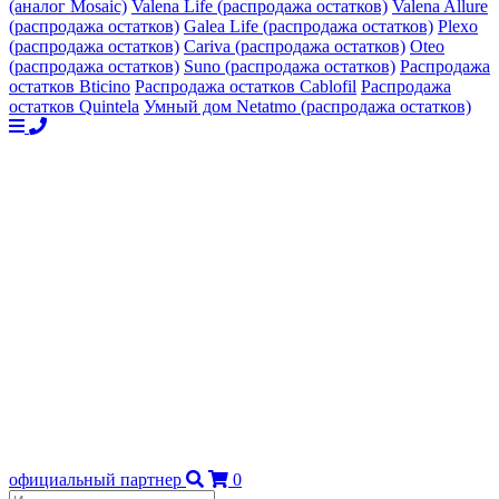
(аналог Mosaic)
Valena Life (распродажа остатков)
Valena Allure
(распродажа остатков)
Galea Life (распродажа остатков)
Plexo
(распродажа остатков)
Cariva (распродажа остатков)
Oteo
(распродажа остатков)
Suno (распродажа остатков)
Распродажа
остатков Bticino
Распродажа остатков Cablofil
Распродажа
остатков Quintela
Умный дом Netatmo (распродажа остатков)
официальный партнер
0