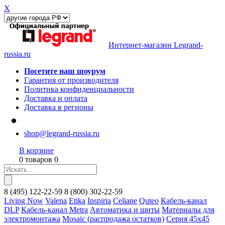
X
Интернет-магазин Legrand-
russia.ru
Посетите наш шоурум
Гарантия от производителя
Политика конфиденциальности
Доставка и оплата
Доставка в регионы
shop@legrand-russia.ru
В корзине
0 товаров 0
8
(495)
122-22-59
8
(800)
302-22-59
Living Now
Valena
Etika
Inspiria
Celiane
Quteo
Кабель-канал
DLP
Кабель-канал Metra
Автоматика и щиты
Материалы для
электромонтажа
Mosaic (распродажа остатков)
Серия 45х45