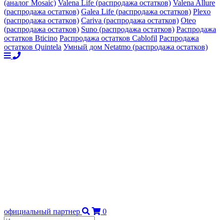
(аналог Mosaic)
Valena Life (распродажа остатков)
Valena Allure
(распродажа остатков)
Galea Life (распродажа остатков)
Plexo
(распродажа остатков)
Cariva (распродажа остатков)
Oteo
(распродажа остатков)
Suno (распродажа остатков)
Распродажа
остатков Bticino
Распродажа остатков Cablofil
Распродажа
остатков Quintela
Умный дом Netatmo (распродажа остатков)
официальный партнер
0