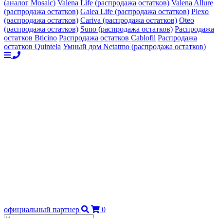
(аналог Mosaic)
Valena Life (распродажа остатков)
Valena Allure
(распродажа остатков)
Galea Life (распродажа остатков)
Plexo
(распродажа остатков)
Cariva (распродажа остатков)
Oteo
(распродажа остатков)
Suno (распродажа остатков)
Распродажа
остатков Bticino
Распродажа остатков Cablofil
Распродажа
остатков Quintela
Умный дом Netatmo (распродажа остатков)
официальный партнер
0