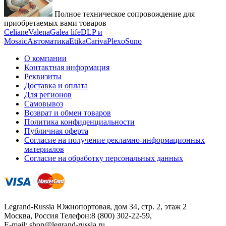
Полное техническое сопровождение для
приобретаемых вами товаров
Celiane
Valena
Galea life
DLP и
Mosaic
Автоматика
Etika
Cariva
Plexo
Suno
О компании
Контактная информация
Реквизиты
Доставка и оплата
Для регионов
Самовывоз
Возврат и обмен товаров
Политика конфиденциальности
Публичная оферта
Согласие на получение рекламно-информационных
материалов
Согласие на обработку персональных данных
Legrand-Russia
Южнопортовая, дом 34, стр. 2, этаж 2
Москва, Россия
Телефон:
8 (800) 302-22-59
,
E-mail:
shop@legrand-russia.ru