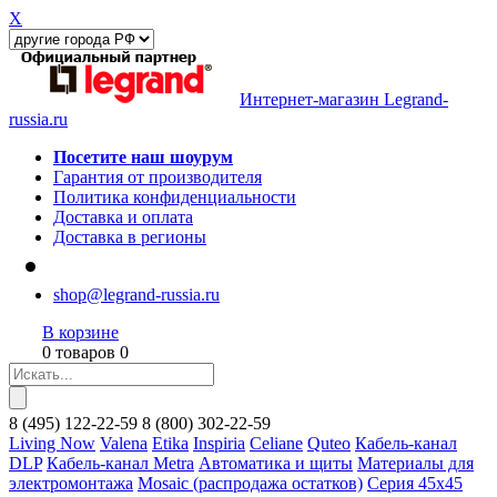
X
Интернет-магазин Legrand-
russia.ru
Посетите наш шоурум
Гарантия от производителя
Политика конфиденциальности
Доставка и оплата
Доставка в регионы
shop@legrand-russia.ru
В корзине
0 товаров 0
8
(495)
122-22-59
8
(800)
302-22-59
Living Now
Valena
Etika
Inspiria
Celiane
Quteo
Кабель-канал
DLP
Кабель-канал Metra
Автоматика и щиты
Материалы для
электромонтажа
Mosaic (распродажа остатков)
Серия 45х45