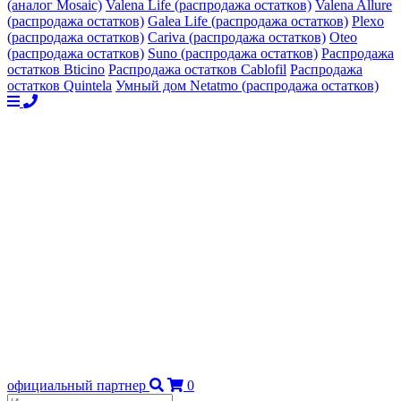
(аналог Mosaic)
Valena Life (распродажа остатков)
Valena Allure
(распродажа остатков)
Galea Life (распродажа остатков)
Plexo
(распродажа остатков)
Cariva (распродажа остатков)
Oteo
(распродажа остатков)
Suno (распродажа остатков)
Распродажа
остатков Bticino
Распродажа остатков Cablofil
Распродажа
остатков Quintela
Умный дом Netatmo (распродажа остатков)
официальный партнер
0