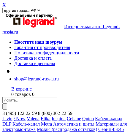
X
Интернет-магазин Legrand-
russia.ru
Посетите наш шоурум
Гарантия от производителя
Политика конфиденциальности
Доставка и оплата
Доставка в регионы
shop@legrand-russia.ru
В корзине
0 товаров 0
8
(495)
122-22-59
8
(800)
302-22-59
Living Now
Valena
Etika
Inspiria
Celiane
Quteo
Кабель-канал
DLP
Кабель-канал Metra
Автоматика и щиты
Материалы для
электромонтажа
Mosaic (распродажа остатков)
Серия 45х45