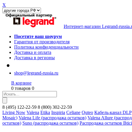
X
Интернет-магазин Legrand-russia.
Посетите наш шоурум
Гарантия от производителя
Политика конфиденциальности
Доставка и оплата
Доставка в регионы
shop@legrand-russia.ru
В корзине
0 товаров 0
8
(495)
122-22-59
8
(800)
302-22-59
Living Now
Valena
Etika
Inspiria
Celiane
Quteo
Кабель-канал DLP
Mosaic)
Valena Life (распродажа остатков)
Valena Allure (распро
остатков)
Suno (распродажа остатков)
Распродажа остатков Btic