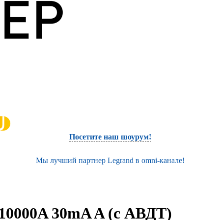
Посетите наш шоурум!
Мы лучший партнер Legrand в omni-канале!
10000A 30mA A (с АВДТ)