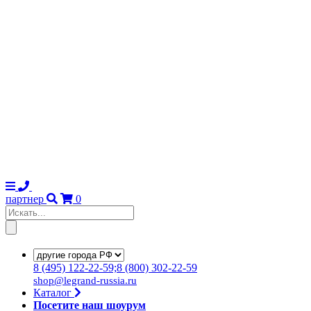
партнер
0
8
(495)
122-22-59;8
(800)
302-22-59
shop@legrand-russia.ru
Каталог
Посетите наш шоурум