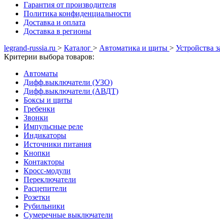
Гарантия от производителя
Политика конфиденциальности
Доставка и оплата
Доставка в регионы
legrand-russia.ru
>
Каталог
>
Автоматика и щиты
>
Устройства з
Критерии выбора товаров:
Автоматы
Дифф.выключатели (УЗО)
Дифф.выключатели (АВДТ)
Боксы и щиты
Гребенки
Звонки
Импульсные реле
Индикаторы
Источники питания
Кнопки
Контакторы
Кросс-модули
Переключатели
Расцепители
Розетки
Рубильники
Сумеречные выключатели