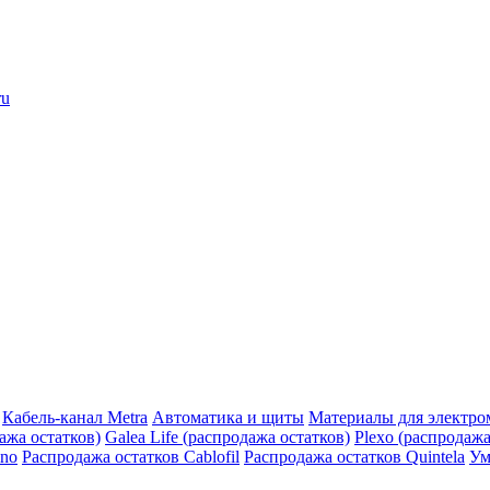
ru
Кабель-канал Metra
Автоматика и щиты
Материалы для электро
дажа остатков)
Galea Life (распродажа остатков)
Plexo (распродажа
ino
Распродажа остатков Cablofil
Распродажа остатков Quintela
Ум