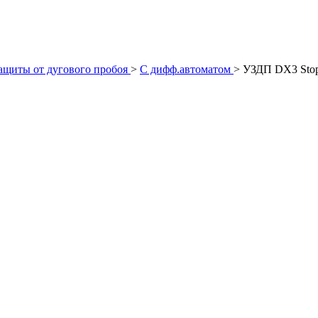
ащиты от дугового пробоя
>
С дифф.автоматом
>
УЗДП DX3 Stop