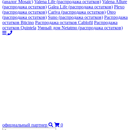
(аналог Mosaic)
Valena Life (распродажа остатков)
Valena Allure
(распродажа остатков)
Galea Life (распродажа остатков)
Plexo
(распродажа остатков)
Cariva (распродажа остатков)
Oteo
(распродажа остатков)
Suno (распродажа остатков)
Распродажа
остатков Bticino
Распродажа остатков Cablofil
Распродажа
остатков Quintela
Умный дом Netatmo (распродажа остатков)
официальный партнер
0