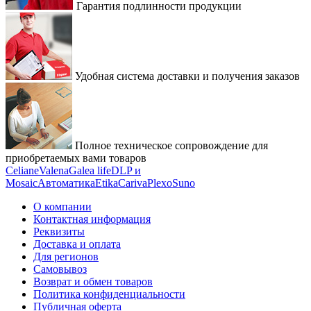
Гарантия подлинности продукции
Удобная система доставки и получения заказов
Полное техническое сопровождение для
приобретаемых вами товаров
Celiane
Valena
Galea life
DLP и
Mosaic
Автоматика
Etika
Cariva
Plexo
Suno
О компании
Контактная информация
Реквизиты
Доставка и оплата
Для регионов
Самовывоз
Возврат и обмен товаров
Политика конфиденциальности
Публичная оферта