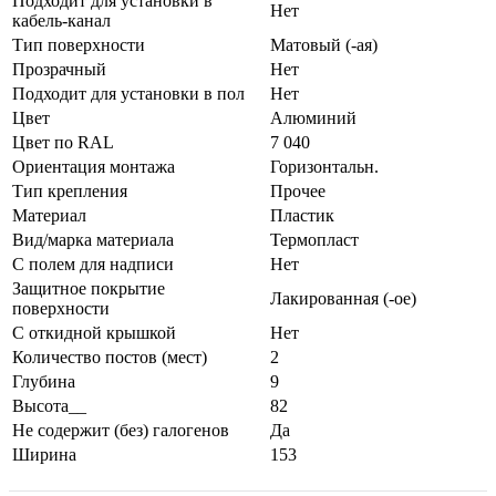
Подходит для установки в
Нет
кабель-канал
Тип поверхности
Матовый (-ая)
Прозрачный
Нет
Подходит для установки в пол
Нет
Цвет
Алюминий
Цвет по RAL
7 040
Ориентация монтажа
Горизонтальн.
Тип крепления
Прочее
Материал
Пластик
Вид/марка материала
Термопласт
С полем для надписи
Нет
Защитное покрытие
Лакированная (-ое)
поверхности
С откидной крышкой
Нет
Количество постов (мест)
2
Глубина
9
Высота__
82
Не содержит (без) галогенов
Да
Ширина
153