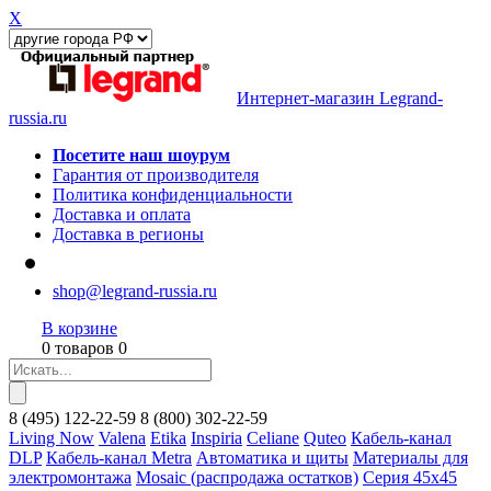
X
Интернет-магазин Legrand-
russia.ru
Посетите наш шоурум
Гарантия от производителя
Политика конфиденциальности
Доставка и оплата
Доставка в регионы
shop@legrand-russia.ru
В корзине
0 товаров 0
8
(495)
122-22-59
8
(800)
302-22-59
Living Now
Valena
Etika
Inspiria
Celiane
Quteo
Кабель-канал
DLP
Кабель-канал Metra
Автоматика и щиты
Материалы для
электромонтажа
Mosaic (распродажа остатков)
Серия 45х45