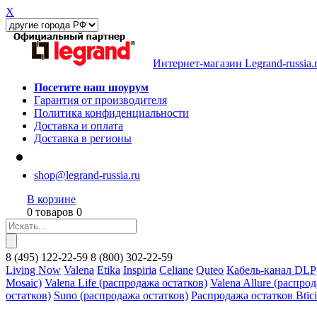
X
Интернет-магазин Legrand-russia.
Посетите наш шоурум
Гарантия от производителя
Политика конфиденциальности
Доставка и оплата
Доставка в регионы
shop@legrand-russia.ru
В корзине
0 товаров 0
8
(495)
122-22-59
8
(800)
302-22-59
Living Now
Valena
Etika
Inspiria
Celiane
Quteo
Кабель-канал DLP
Mosaic)
Valena Life (распродажа остатков)
Valena Allure (распро
остатков)
Suno (распродажа остатков)
Распродажа остатков Btic