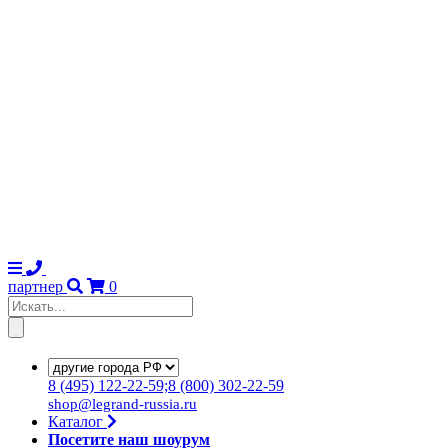
партнер
0
8
(495)
122-22-59;8
(800)
302-22-59
shop@legrand-russia.ru
Каталог
Посетите наш шоурум