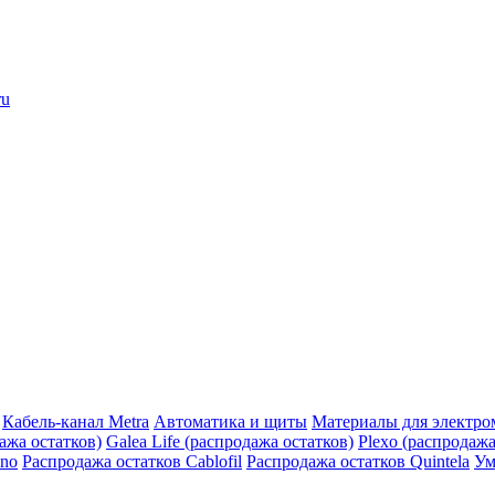
ru
Кабель-канал Metra
Автоматика и щиты
Материалы для электро
дажа остатков)
Galea Life (распродажа остатков)
Plexo (распродажа
ino
Распродажа остатков Cablofil
Распродажа остатков Quintela
Ум