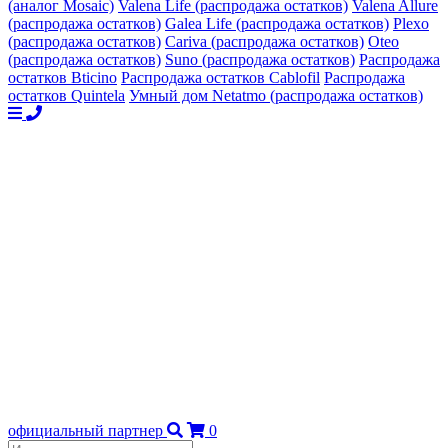
(аналог Mosaic)
Valena Life (распродажа остатков)
Valena Allure
(распродажа остатков)
Galea Life (распродажа остатков)
Plexo
(распродажа остатков)
Cariva (распродажа остатков)
Oteo
(распродажа остатков)
Suno (распродажа остатков)
Распродажа
остатков Bticino
Распродажа остатков Cablofil
Распродажа
остатков Quintela
Умный дом Netatmo (распродажа остатков)
официальный партнер
0