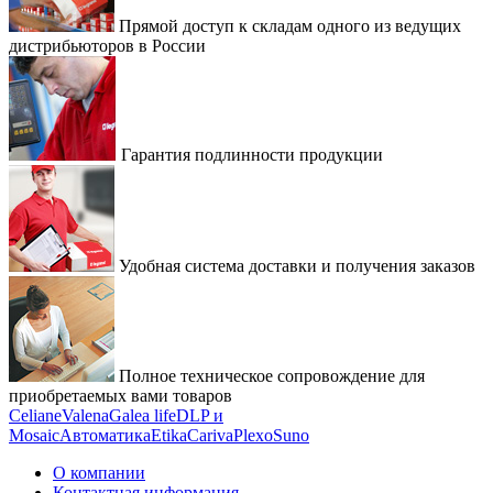
Прямой доступ к складам одного из ведущих
дистрибьюторов в России
Гарантия подлинности продукции
Удобная система доставки и получения заказов
Полное техническое сопровождение для
приобретаемых вами товаров
Celiane
Valena
Galea life
DLP и
Mosaic
Автоматика
Etika
Cariva
Plexo
Suno
О компании
Контактная информация