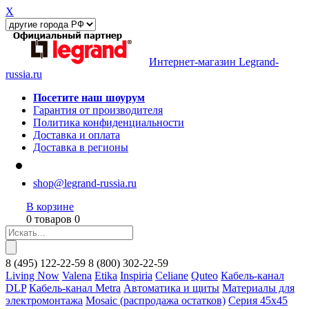
X
Интернет-магазин Legrand-
russia.ru
Посетите наш шоурум
Гарантия от производителя
Политика конфиденциальности
Доставка и оплата
Доставка в регионы
shop@legrand-russia.ru
В корзине
0 товаров 0
8
(495)
122-22-59
8
(800)
302-22-59
Living Now
Valena
Etika
Inspiria
Celiane
Quteo
Кабель-канал
DLP
Кабель-канал Metra
Автоматика и щиты
Материалы для
электромонтажа
Mosaic (распродажа остатков)
Серия 45х45