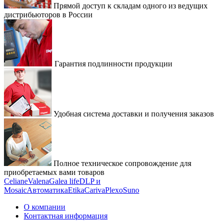
Прямой доступ к складам одного из ведущих
дистрибьюторов в России
Гарантия подлинности продукции
Удобная система доставки и получения заказов
Полное техническое сопровождение для
приобретаемых вами товаров
Celiane
Valena
Galea life
DLP и
Mosaic
Автоматика
Etika
Cariva
Plexo
Suno
О компании
Контактная информация