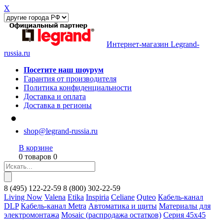
X
Интернет-магазин Legrand-
russia.ru
Посетите наш шоурум
Гарантия от производителя
Политика конфиденциальности
Доставка и оплата
Доставка в регионы
shop@legrand-russia.ru
В корзине
0 товаров 0
8
(495)
122-22-59
8
(800)
302-22-59
Living Now
Valena
Etika
Inspiria
Celiane
Quteo
Кабель-канал
DLP
Кабель-канал Metra
Автоматика и щиты
Материалы для
электромонтажа
Mosaic (распродажа остатков)
Серия 45х45