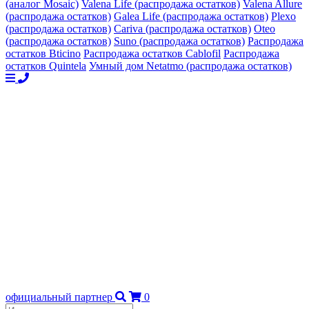
(аналог Mosaic)
Valena Life (распродажа остатков)
Valena Allure
(распродажа остатков)
Galea Life (распродажа остатков)
Plexo
(распродажа остатков)
Cariva (распродажа остатков)
Oteo
(распродажа остатков)
Suno (распродажа остатков)
Распродажа
остатков Bticino
Распродажа остатков Cablofil
Распродажа
остатков Quintela
Умный дом Netatmo (распродажа остатков)
официальный партнер
0