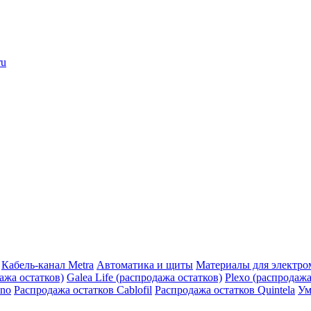
ru
Кабель-канал Metra
Автоматика и щиты
Материалы для электро
дажа остатков)
Galea Life (распродажа остатков)
Plexo (распродажа
ino
Распродажа остатков Cablofil
Распродажа остатков Quintela
Ум