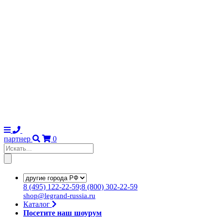
партнер
0
8
(495)
122-22-59;8
(800)
302-22-59
shop@legrand-russia.ru
Каталог
Посетите наш шоурум