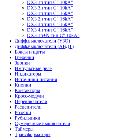
DX3 1п тип C" 10kA"
DX3 3п тип C" 10kA"
DX3 1п тип C" 16kA"
DX3 2п тип C" 16kA"
DX3 3п тип C" 16kA"
DX3 4п тип C" 16kA"
DX3 1п+N тип C" 10kA"
Дифф.выключатели (УЗО)
Дифф.выключатели (АВДТ)
Боксы и щиты
Гребенки
Звонки
Импульсные реле
Индикаторы
Источники питания
Кнопки
Контакторы
Кросс-модули
Переключатели
Расцепители
Розетки
Рубильники
Сумеречные выключатели
Таймеры
Трансформаторы