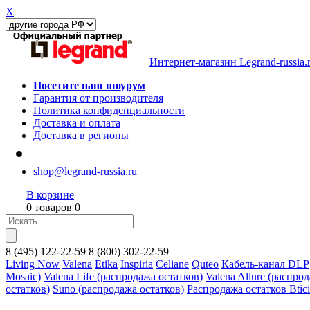
X
Интернет-магазин Legrand-russia.
Посетите наш шоурум
Гарантия от производителя
Политика конфиденциальности
Доставка и оплата
Доставка в регионы
shop@legrand-russia.ru
В корзине
0 товаров 0
8
(495)
122-22-59
8
(800)
302-22-59
Living Now
Valena
Etika
Inspiria
Celiane
Quteo
Кабель-канал DLP
Mosaic)
Valena Life (распродажа остатков)
Valena Allure (распро
остатков)
Suno (распродажа остатков)
Распродажа остатков Btic