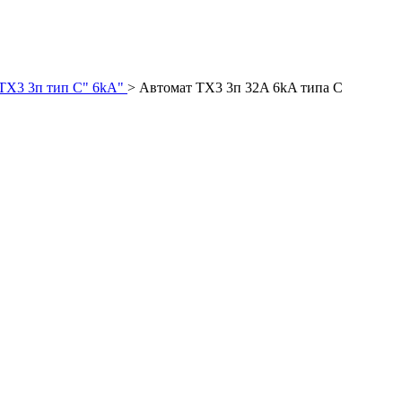
TX3 3п тип C" 6kA"
>
Автомат TX3 3п 32A 6kA типа C