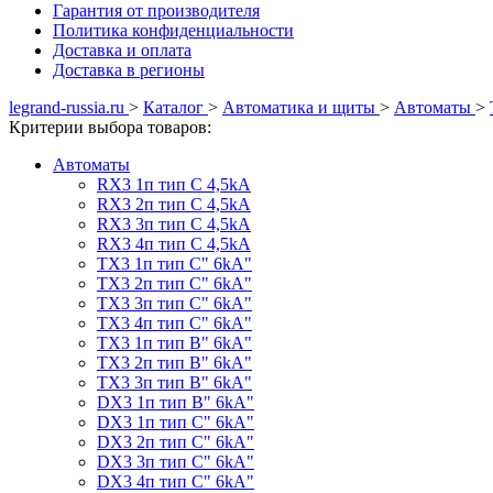
Гарантия от производителя
Политика конфиденциальности
Доставка и оплата
Доставка в регионы
legrand-russia.ru
>
Каталог
>
Автоматика и щиты
>
Автоматы
>
Критерии выбора товаров:
Автоматы
RX3 1п тип C 4,5kA
RX3 2п тип C 4,5kA
RX3 3п тип C 4,5kA
RX3 4п тип C 4,5kA
TX3 1п тип C" 6kA"
TX3 2п тип C" 6kA"
TX3 3п тип C" 6kA"
TX3 4п тип C" 6kA"
TX3 1п тип B" 6kA"
TX3 2п тип B" 6kA"
TX3 3п тип B" 6kA"
DX3 1п тип B" 6kA"
DX3 1п тип C" 6kA"
DX3 2п тип C" 6kA"
DX3 3п тип C" 6kA"
DX3 4п тип C" 6kA"