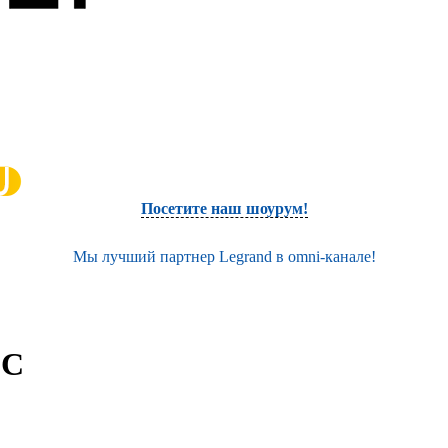
Посетите наш шоурум!
Мы лучший партнер Legrand в omni-канале!
 C