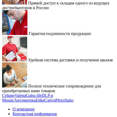
Прямой доступ к складам одного из ведущих
дистрибьюторов в России
Гарантия подлинности продукции
Удобная система доставки и получения заказов
Полное техническое сопровождение для
приобретаемых вами товаров
Celiane
Valena
Galea life
DLP и
Mosaic
Автоматика
Etika
Cariva
Plexo
Suno
О компании
Контактная информация