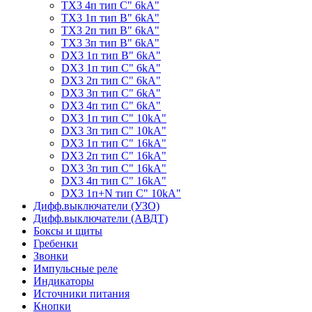
TX3 4п тип C" 6kA"
TX3 1п тип B" 6kA"
TX3 2п тип B" 6kA"
TX3 3п тип B" 6kA"
DX3 1п тип B" 6kA"
DX3 1п тип C" 6kA"
DX3 2п тип C" 6kA"
DX3 3п тип C" 6kA"
DX3 4п тип C" 6kA"
DX3 1п тип C" 10kA"
DX3 3п тип C" 10kA"
DX3 1п тип C" 16kA"
DX3 2п тип C" 16kA"
DX3 3п тип C" 16kA"
DX3 4п тип C" 16kA"
DX3 1п+N тип C" 10kA"
Дифф.выключатели (УЗО)
Дифф.выключатели (АВДТ)
Боксы и щиты
Гребенки
Звонки
Импульсные реле
Индикаторы
Источники питания
Кнопки