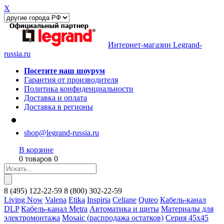
X
Интернет-магазин Legrand-
russia.ru
Посетите наш шоурум
Гарантия от производителя
Политика конфиденциальности
Доставка и оплата
Доставка в регионы
shop@legrand-russia.ru
В корзине
0 товаров 0
8
(495)
122-22-59
8
(800)
302-22-59
Living Now
Valena
Etika
Inspiria
Celiane
Quteo
Кабель-канал
DLP
Кабель-канал Metra
Автоматика и щиты
Материалы для
электромонтажа
Mosaic (распродажа остатков)
Серия 45х45