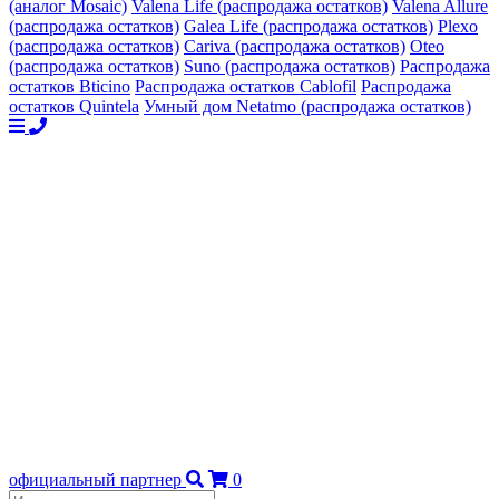
(аналог Mosaic)
Valena Life (распродажа остатков)
Valena Allure
(распродажа остатков)
Galea Life (распродажа остатков)
Plexo
(распродажа остатков)
Cariva (распродажа остатков)
Oteo
(распродажа остатков)
Suno (распродажа остатков)
Распродажа
остатков Bticino
Распродажа остатков Cablofil
Распродажа
остатков Quintela
Умный дом Netatmo (распродажа остатков)
официальный партнер
0