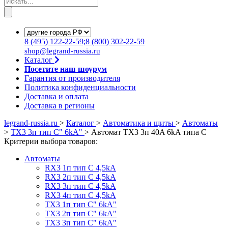
8
(495)
122-22-59;8
(800)
302-22-59
shop@legrand-russia.ru
Каталог
Посетите наш шоурум
Гарантия от производителя
Политика конфиденциальности
Доставка и оплата
Доставка в регионы
legrand-russia.ru
>
Каталог
>
Автоматика и щиты
>
Автоматы
>
TX3 3п тип C" 6kA"
>
Автомат TX3 3п 40A 6kA типа C
Критерии выбора товаров:
Автоматы
RX3 1п тип C 4,5kA
RX3 2п тип C 4,5kA
RX3 3п тип C 4,5kA
RX3 4п тип C 4,5kA
TX3 1п тип C" 6kA"
TX3 2п тип C" 6kA"
TX3 3п тип C" 6kA"