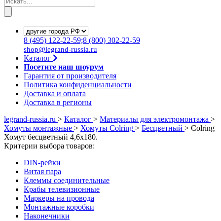
8
(495)
122-22-59;8
(800)
302-22-59
shop@legrand-russia.ru
Каталог
Посетите наш шоурум
Гарантия от производителя
Политика конфиденциальности
Доставка и оплата
Доставка в регионы
legrand-russia.ru
>
Каталог
>
Материалы для электромонтажа
>
Хомуты монтажные
>
Хомуты Colring
>
Бесцветный
>
Colring
Хомут бесцветный 4,6х180.
Критерии выбора товаров:
DIN-рейки
Витая пара
Клеммы соединительные
Крабы телевизионные
Маркеры на провода
Монтажные коробки
Наконечники