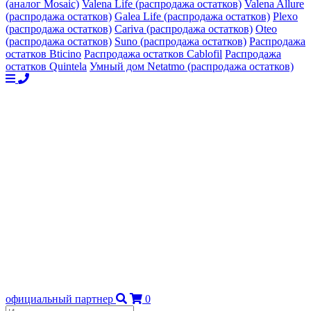
(аналог Mosaic)
Valena Life (распродажа остатков)
Valena Allure
(распродажа остатков)
Galea Life (распродажа остатков)
Plexo
(распродажа остатков)
Cariva (распродажа остатков)
Oteo
(распродажа остатков)
Suno (распродажа остатков)
Распродажа
остатков Bticino
Распродажа остатков Cablofil
Распродажа
остатков Quintela
Умный дом Netatmo (распродажа остатков)
официальный партнер
0