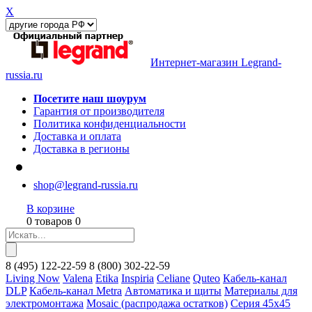
X
Интернет-магазин Legrand-
russia.ru
Посетите наш шоурум
Гарантия от производителя
Политика конфиденциальности
Доставка и оплата
Доставка в регионы
shop@legrand-russia.ru
В корзине
0 товаров 0
8
(495)
122-22-59
8
(800)
302-22-59
Living Now
Valena
Etika
Inspiria
Celiane
Quteo
Кабель-канал
DLP
Кабель-канал Metra
Автоматика и щиты
Материалы для
электромонтажа
Mosaic (распродажа остатков)
Серия 45х45