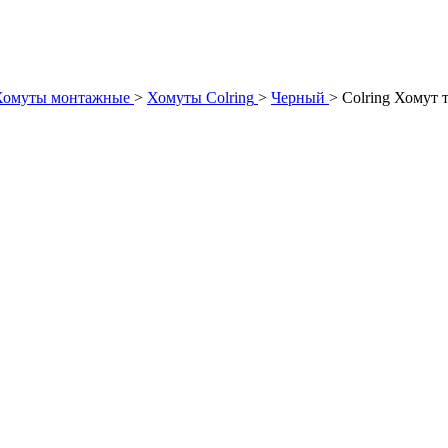
Хомуты монтажные
>
Хомуты Colring
>
Черный
>
Colring Хомут 