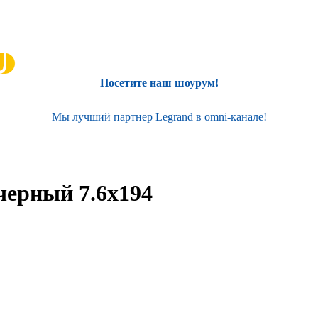
Посетите наш шоурум!
Мы лучший партнер Legrand в omni-канале!
черный 7.6х194