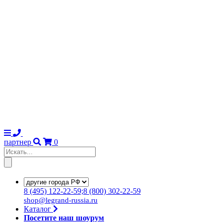
партнер
0
8
(495)
122-22-59;8
(800)
302-22-59
shop@legrand-russia.ru
Каталог
Посетите наш шоурум