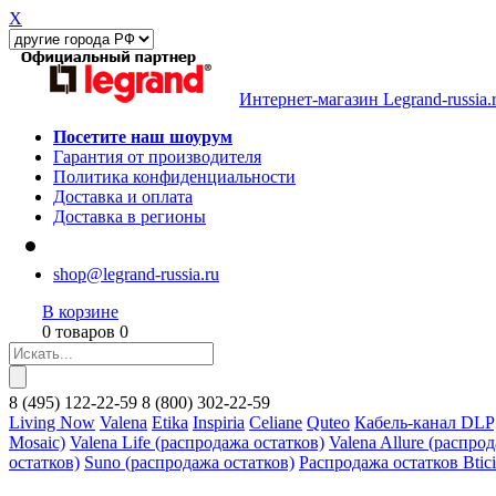
X
Интернет-магазин Legrand-russia.
Посетите наш шоурум
Гарантия от производителя
Политика конфиденциальности
Доставка и оплата
Доставка в регионы
shop@legrand-russia.ru
В корзине
0 товаров 0
8
(495)
122-22-59
8
(800)
302-22-59
Living Now
Valena
Etika
Inspiria
Celiane
Quteo
Кабель-канал DLP
Mosaic)
Valena Life (распродажа остатков)
Valena Allure (распро
остатков)
Suno (распродажа остатков)
Распродажа остатков Btic