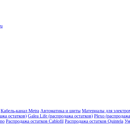
ru
Кабель-канал Metra
Автоматика и щиты
Материалы для электро
дажа остатков)
Galea Life (распродажа остатков)
Plexo (распродажа
ino
Распродажа остатков Cablofil
Распродажа остатков Quintela
Ум