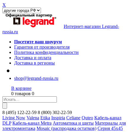
X
Интернет-магазин Legrand-
russia.ru
Посетите наш шоурум
Гарантия от производителя
Политика конфиденциальности
Доставка и оплата
Доставка в регионы
shop@legrand-russia.ru
В корзине
0 товаров 0
8
(495)
122-22-59
8
(800)
302-22-59
Living Now
Valena
Etika
Inspiria
Celiane
Quteo
Кабель-канал
DLP
Кабель-канал Metra
Автоматика и щиты
Материалы для
электромонтажа
Mosaic (распродажа остатков)
Серия 45х45