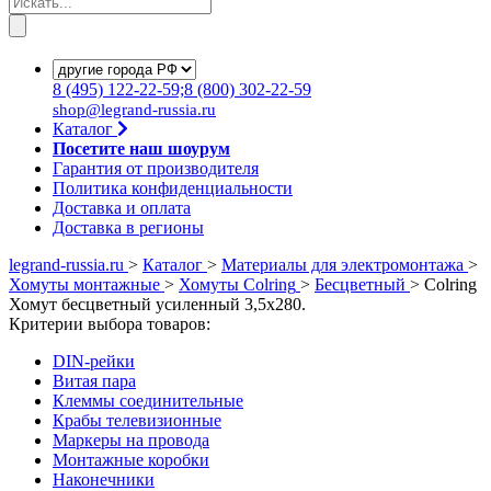
8
(495)
122-22-59;8
(800)
302-22-59
shop@legrand-russia.ru
Каталог
Посетите наш шоурум
Гарантия от производителя
Политика конфиденциальности
Доставка и оплата
Доставка в регионы
legrand-russia.ru
>
Каталог
>
Материалы для электромонтажа
>
Хомуты монтажные
>
Хомуты Colring
>
Бесцветный
>
Colring
Хомут бесцветный усиленный 3,5х280.
Критерии выбора товаров:
DIN-рейки
Витая пара
Клеммы соединительные
Крабы телевизионные
Маркеры на провода
Монтажные коробки
Наконечники