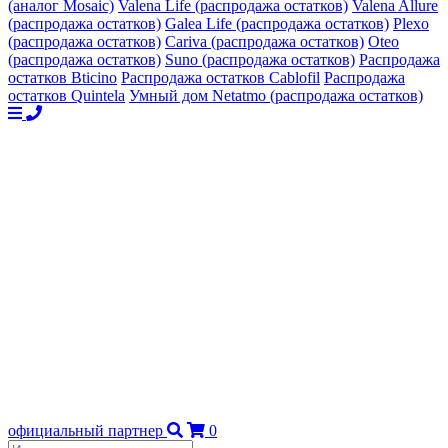
(аналог Mosaic)
Valena Life (распродажа остатков)
Valena Allure
(распродажа остатков)
Galea Life (распродажа остатков)
Plexo
(распродажа остатков)
Cariva (распродажа остатков)
Oteo
(распродажа остатков)
Suno (распродажа остатков)
Распродажа
остатков Bticino
Распродажа остатков Cablofil
Распродажа
остатков Quintela
Умный дом Netatmo (распродажа остатков)
официальный партнер
0