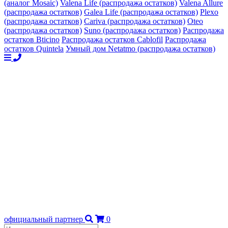
(аналог Mosaic)
Valena Life (распродажа остатков)
Valena Allure
(распродажа остатков)
Galea Life (распродажа остатков)
Plexo
(распродажа остатков)
Cariva (распродажа остатков)
Oteo
(распродажа остатков)
Suno (распродажа остатков)
Распродажа
остатков Bticino
Распродажа остатков Cablofil
Распродажа
остатков Quintela
Умный дом Netatmo (распродажа остатков)
официальный партнер
0