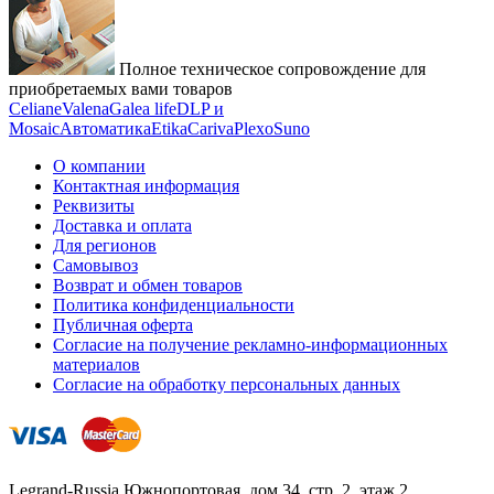
Полное техническое сопровождение для
приобретаемых вами товаров
Celiane
Valena
Galea life
DLP и
Mosaic
Автоматика
Etika
Cariva
Plexo
Suno
О компании
Контактная информация
Реквизиты
Доставка и оплата
Для регионов
Самовывоз
Возврат и обмен товаров
Политика конфиденциальности
Публичная оферта
Согласие на получение рекламно-информационных
материалов
Согласие на обработку персональных данных
Legrand-Russia
Южнопортовая, дом 34, стр. 2, этаж 2