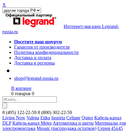
X
Интернет-магазин Legrand-
russia.ru
Посетите наш шоурум
Гарантия от производителя
Политика конфиденциальности
Доставка и оплата
Доставка в регионы
shop@legrand-russia.ru
В корзине
0 товаров 0
8
(495)
122-22-59
8
(800)
302-22-59
Living Now
Valena
Etika
Inspiria
Celiane
Quteo
Кабель-канал
DLP
Кабель-канал Metra
Автоматика и щиты
Материалы для
электромонтажа
Mosaic (распродажа остатков)
Серия 45х45