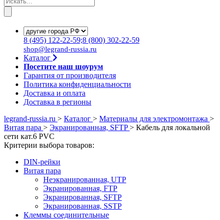
8
(495)
122-22-59;8
(800)
302-22-59
shop@legrand-russia.ru
Каталог
Посетите наш шоурум
Гарантия от производителя
Политика конфиденциальности
Доставка и оплата
Доставка в регионы
legrand-russia.ru
>
Каталог
>
Материалы для электромонтажа
>
Витая пара
>
Экранированная, SFTP
>
Кабель для локальной
сети кат.6 PVC
Критерии выбора товаров:
DIN-рейки
Витая пара
Неэкранированная, UTP
Экранированная, FTP
Экранированная, SFTP
Экранированная, SSTP
Клеммы соединительные