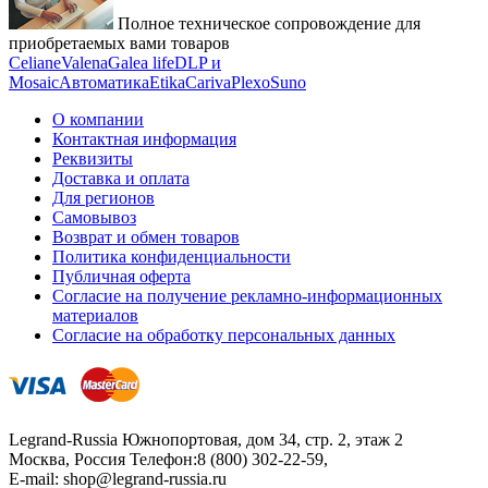
Полное техническое сопровождение для
приобретаемых вами товаров
Celiane
Valena
Galea life
DLP и
Mosaic
Автоматика
Etika
Cariva
Plexo
Suno
О компании
Контактная информация
Реквизиты
Доставка и оплата
Для регионов
Самовывоз
Возврат и обмен товаров
Политика конфиденциальности
Публичная оферта
Согласие на получение рекламно-информационных
материалов
Согласие на обработку персональных данных
Legrand-Russia
Южнопортовая, дом 34, стр. 2, этаж 2
Москва, Россия
Телефон:
8 (800) 302-22-59
,
E-mail:
shop@legrand-russia.ru