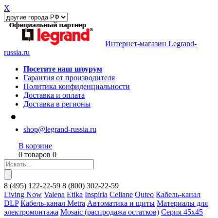
X
Интернет-магазин Legrand-
russia.ru
Посетите наш шоурум
Гарантия от производителя
Политика конфиденциальности
Доставка и оплата
Доставка в регионы
shop@legrand-russia.ru
В корзине
0 товаров 0
8
(495)
122-22-59
8
(800)
302-22-59
Living Now
Valena
Etika
Inspiria
Celiane
Quteo
Кабель-канал
DLP
Кабель-канал Metra
Автоматика и щиты
Материалы для
электромонтажа
Mosaic (распродажа остатков)
Серия 45х45