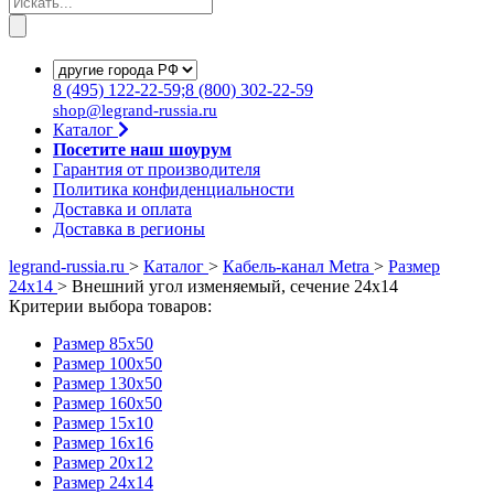
8
(495)
122-22-59;8
(800)
302-22-59
shop@legrand-russia.ru
Каталог
Посетите наш шоурум
Гарантия от производителя
Политика конфиденциальности
Доставка и оплата
Доставка в регионы
legrand-russia.ru
>
Каталог
>
Кабель-канал Metra
>
Размер
24x14
>
Внешний угол изменяемый, сечение 24x14
Критерии выбора товаров:
Размер 85x50
Размер 100х50
Размер 130x50
Размер 160x50
Размер 15x10
Размер 16x16
Размер 20x12
Размер 24x14