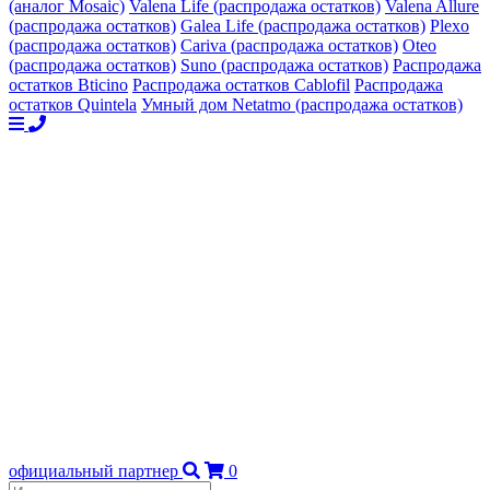
(аналог Mosaic)
Valena Life (распродажа остатков)
Valena Allure
(распродажа остатков)
Galea Life (распродажа остатков)
Plexo
(распродажа остатков)
Cariva (распродажа остатков)
Oteo
(распродажа остатков)
Suno (распродажа остатков)
Распродажа
остатков Bticino
Распродажа остатков Cablofil
Распродажа
остатков Quintela
Умный дом Netatmo (распродажа остатков)
официальный партнер
0