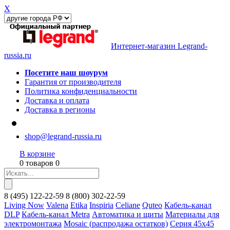
X
Интернет-магазин Legrand-
russia.ru
Посетите наш шоурум
Гарантия от производителя
Политика конфиденциальности
Доставка и оплата
Доставка в регионы
shop@legrand-russia.ru
В корзине
0 товаров 0
8
(495)
122-22-59
8
(800)
302-22-59
Living Now
Valena
Etika
Inspiria
Celiane
Quteo
Кабель-канал
DLP
Кабель-канал Metra
Автоматика и щиты
Материалы для
электромонтажа
Mosaic (распродажа остатков)
Серия 45х45