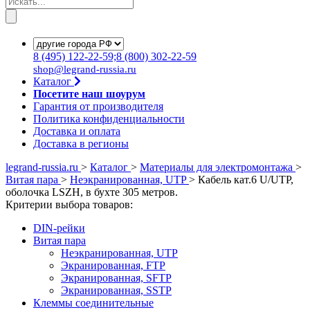
8
(495)
122-22-59;8
(800)
302-22-59
shop@legrand-russia.ru
Каталог
Посетите наш шоурум
Гарантия от производителя
Политика конфиденциальности
Доставка и оплата
Доставка в регионы
legrand-russia.ru
>
Каталог
>
Материалы для электромонтажа
>
Витая пара
>
Неэкранированная, UTP
>
Кабель кат.6 U/UTP,
оболочка LSZH, в бухте 305 метров.
Критерии выбора товаров:
DIN-рейки
Витая пара
Неэкранированная, UTP
Экранированная, FTP
Экранированная, SFTP
Экранированная, SSTP
Клеммы соединительные