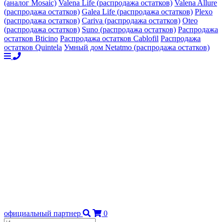
(аналог Mosaic)
Valena Life (распродажа остатков)
Valena Allure
(распродажа остатков)
Galea Life (распродажа остатков)
Plexo
(распродажа остатков)
Cariva (распродажа остатков)
Oteo
(распродажа остатков)
Suno (распродажа остатков)
Распродажа
остатков Bticino
Распродажа остатков Cablofil
Распродажа
остатков Quintela
Умный дом Netatmo (распродажа остатков)
официальный партнер
0