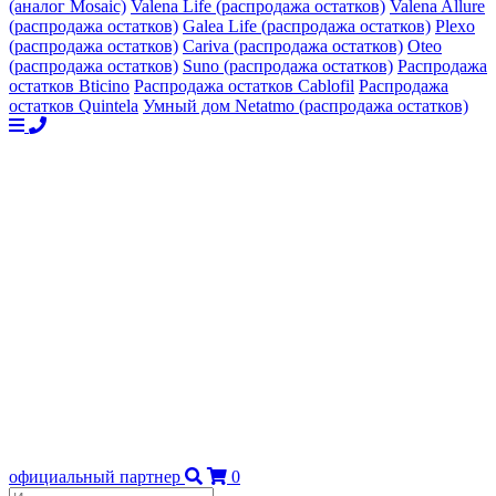
(аналог Mosaic)
Valena Life (распродажа остатков)
Valena Allure
(распродажа остатков)
Galea Life (распродажа остатков)
Plexo
(распродажа остатков)
Cariva (распродажа остатков)
Oteo
(распродажа остатков)
Suno (распродажа остатков)
Распродажа
остатков Bticino
Распродажа остатков Cablofil
Распродажа
остатков Quintela
Умный дом Netatmo (распродажа остатков)
официальный партнер
0