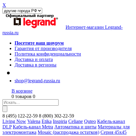
X
Интернет-магазин Legrand-
russia.ru
Посетите наш шоурум
Гарантия от производителя
Политика конфиденциальности
Доставка и оплата
Доставка в регионы
shop@legrand-russia.ru
В корзине
0 товаров 0
8
(495)
122-22-59
8
(800)
302-22-59
Living Now
Valena
Etika
Inspiria
Celiane
Quteo
Кабель-канал
DLP
Кабель-канал Metra
Автоматика и щиты
Материалы для
электромонтажа
Mosaic (распродажа остатков)
Серия 45х45