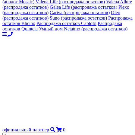
(аналог Mosaic)
Valena Life (распродажа остатков)
Valena Allure
(распродажа остатков)
Galea Life (распродажа остатков)
Plexo
(распродажа остатков)
Cariva (распродажа остатков)
Oteo
(распродажа остатков)
Suno (распродажа остатков)
Распродажа
остатков Bticino
Распродажа остатков Cablofil
Распродажа
остатков Quintela
Умный дом Netatmo (распродажа остатков)
официальный партнер
0