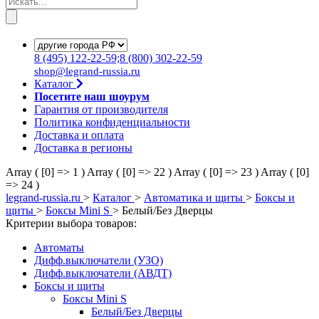
8
(495)
122-22-59;8
(800)
302-22-59
shop@legrand-russia.ru
Каталог
Посетите наш шоурум
Гарантия от производителя
Политика конфиденциальности
Доставка и оплата
Доставка в регионы
Array ( [0] => 1 )
Array ( [0] => 22 )
Array ( [0] => 23 )
Array ( [0]
=> 24 )
legrand-russia.ru
>
Каталог
>
Автоматика и щиты
>
Боксы и
щиты
>
Боксы Mini S
>
Белый/Без Дверцы
Критерии выбора товаров:
Автоматы
Дифф.выключатели (УЗО)
Дифф.выключатели (АВДТ)
Боксы и щиты
Боксы Mini S
Белый/Без Дверцы