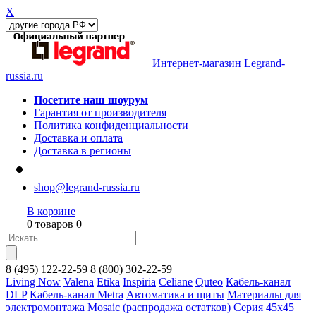
X
Интернет-магазин Legrand-
russia.ru
Посетите наш шоурум
Гарантия от производителя
Политика конфиденциальности
Доставка и оплата
Доставка в регионы
shop@legrand-russia.ru
В корзине
0 товаров 0
8
(495)
122-22-59
8
(800)
302-22-59
Living Now
Valena
Etika
Inspiria
Celiane
Quteo
Кабель-канал
DLP
Кабель-канал Metra
Автоматика и щиты
Материалы для
электромонтажа
Mosaic (распродажа остатков)
Серия 45х45