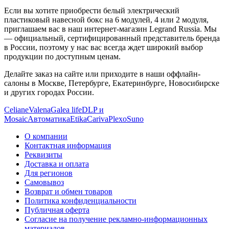
Если вы хотите приобрести белый электрический
пластиковый навесной бокс на 6 модулей, 4 или 2 модуля,
приглашаем вас в наш интернет-магазин Legrand Russia. Мы
— официальный, сертифицированный представитель бренда
в России, поэтому у нас вас всегда ждет широкий выбор
продукции по доступным ценам.
Делайте заказ на сайте или приходите в наши оффлайн-
салоны в Москве, Петербурге, Екатеринбурге, Новосибирске
и других городах России.
Celiane
Valena
Galea life
DLP и
Mosaic
Автоматика
Etika
Cariva
Plexo
Suno
О компании
Контактная информация
Реквизиты
Доставка и оплата
Для регионов
Самовывоз
Возврат и обмен товаров
Политика конфиденциальности
Публичная оферта
Согласие на получение рекламно-информационных
материалов