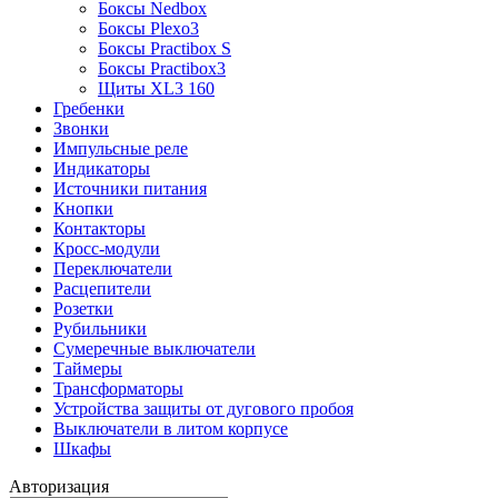
Боксы Nedbox
Боксы Plexo3
Боксы Practibox S
Боксы Practibox3
Щиты XL3 160
Гребенки
Звонки
Импульсные реле
Индикаторы
Источники питания
Кнопки
Контакторы
Кросс-модули
Переключатели
Расцепители
Розетки
Рубильники
Сумеречные выключатели
Таймеры
Трансформаторы
Устройства защиты от дугового пробоя
Выключатели в литом корпусе
Шкафы
Авторизация