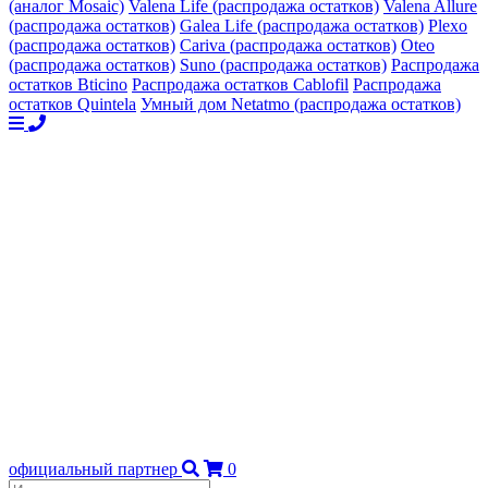
(аналог Mosaic)
Valena Life (распродажа остатков)
Valena Allure
(распродажа остатков)
Galea Life (распродажа остатков)
Plexo
(распродажа остатков)
Cariva (распродажа остатков)
Oteo
(распродажа остатков)
Suno (распродажа остатков)
Распродажа
остатков Bticino
Распродажа остатков Cablofil
Распродажа
остатков Quintela
Умный дом Netatmo (распродажа остатков)
официальный партнер
0