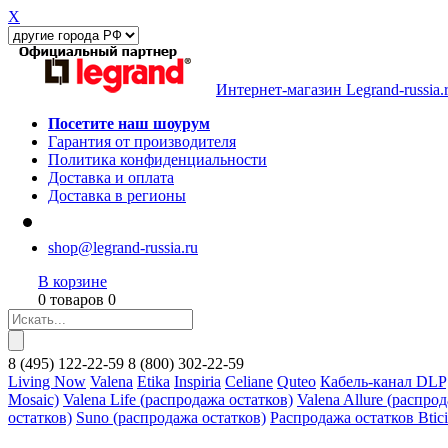
X
Интернет-магазин Legrand-russia.
Посетите наш шоурум
Гарантия от производителя
Политика конфиденциальности
Доставка и оплата
Доставка в регионы
shop@legrand-russia.ru
В корзине
0 товаров 0
8
(495)
122-22-59
8
(800)
302-22-59
Living Now
Valena
Etika
Inspiria
Celiane
Quteo
Кабель-канал DLP
Mosaic)
Valena Life (распродажа остатков)
Valena Allure (распро
остатков)
Suno (распродажа остатков)
Распродажа остатков Btic