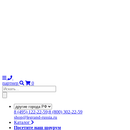
партнер
0
8
(495)
122-22-59;8
(800)
302-22-59
shop@legrand-russia.ru
Каталог
Посетите наш шоурум