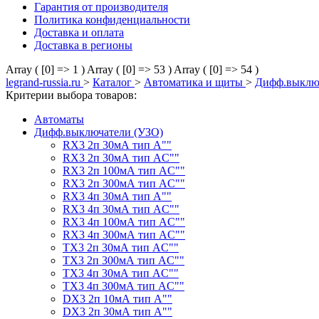
Гарантия от производителя
Политика конфиденциальности
Доставка и оплата
Доставка в регионы
Array ( [0] => 1 )
Array ( [0] => 53 )
Array ( [0] => 54 )
legrand-russia.ru
>
Каталог
>
Автоматика и щиты
>
Дифф.выклю
Критерии выбора товаров:
Автоматы
Дифф.выключатели (УЗО)
RX3 2п 30мА тип А""
RX3 2п 30мА тип АC""
RX3 2п 100мА тип АC""
RX3 2п 300мА тип АC""
RX3 4п 30мА тип А""
RX3 4п 30мА тип АC""
RX3 4п 100мА тип АC""
RX3 4п 300мА тип АC""
TX3 2п 30мА тип АC""
TX3 2п 300мА тип АC""
TX3 4п 30мА тип АC""
TX3 4п 300мА тип АC""
DX3 2п 10мА тип А""
DX3 2п 30мА тип А""