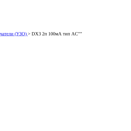
чатели (УЗО)
>
DX3 2п 100мА тип АC""