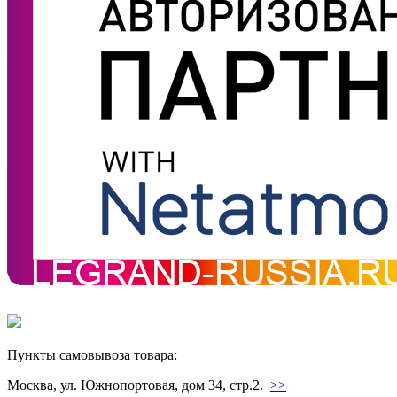
Пункты самовывоза товара:
Москва, ул. Южнопортовая, дом 34, стр.2.
>>