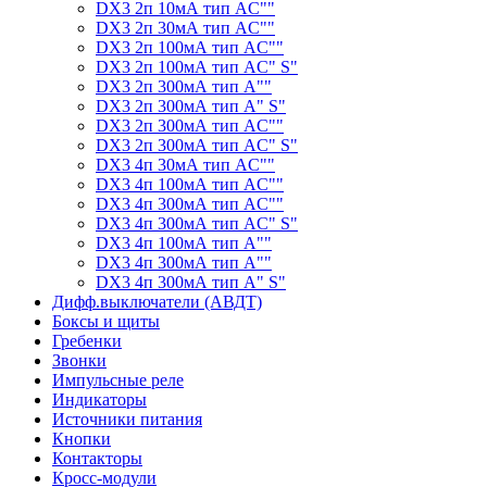
DX3 2п 10мА тип АC""
DX3 2п 30мА тип АC""
DX3 2п 100мА тип АC""
DX3 2п 100мА тип АC" S"
DX3 2п 300мА тип А""
DX3 2п 300мА тип А" S"
DX3 2п 300мА тип АC""
DX3 2п 300мА тип АC" S"
DX3 4п 30мА тип АC""
DX3 4п 100мА тип АC""
DX3 4п 300мА тип АC""
DX3 4п 300мА тип АC" S"
DX3 4п 100мА тип А""
DX3 4п 300мА тип А""
DX3 4п 300мА тип А" S"
Дифф.выключатели (АВДТ)
Боксы и щиты
Гребенки
Звонки
Импульсные реле
Индикаторы
Источники питания
Кнопки
Контакторы
Кросс-модули