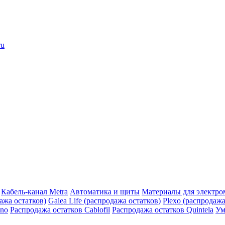
ru
Кабель-канал Metra
Автоматика и щиты
Материалы для электро
дажа остатков)
Galea Life (распродажа остатков)
Plexo (распродажа
ino
Распродажа остатков Cablofil
Распродажа остатков Quintela
Ум