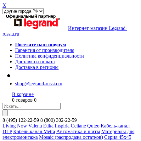
X
Интернет-магазин Legrand-
russia.ru
Посетите наш шоурум
Гарантия от производителя
Политика конфиденциальности
Доставка и оплата
Доставка в регионы
shop@legrand-russia.ru
В корзине
0 товаров 0
8
(495)
122-22-59
8
(800)
302-22-59
Living Now
Valena
Etika
Inspiria
Celiane
Quteo
Кабель-канал
DLP
Кабель-канал Metra
Автоматика и щиты
Материалы для
электромонтажа
Mosaic (распродажа остатков)
Серия 45х45