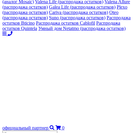
(аналог Mosaic)
Valena Life (распродажа остатков)
Valena Allure
(распродажа остатков)
Galea Life (распродажа остатков)
Plexo
(распродажа остатков)
Cariva (распродажа остатков)
Oteo
(распродажа остатков)
Suno (распродажа остатков)
Распродажа
остатков Bticino
Распродажа остатков Cablofil
Распродажа
остатков Quintela
Умный дом Netatmo (распродажа остатков)
официальный партнер
0