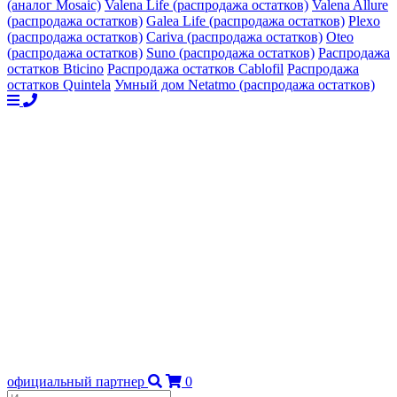
(аналог Mosaic)
Valena Life (распродажа остатков)
Valena Allure
(распродажа остатков)
Galea Life (распродажа остатков)
Plexo
(распродажа остатков)
Cariva (распродажа остатков)
Oteo
(распродажа остатков)
Suno (распродажа остатков)
Распродажа
остатков Bticino
Распродажа остатков Cablofil
Распродажа
остатков Quintela
Умный дом Netatmo (распродажа остатков)
официальный партнер
0