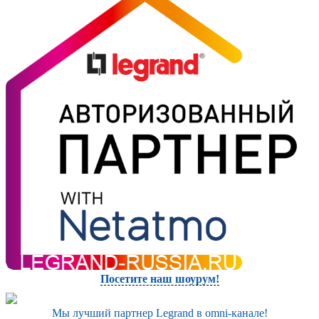
Посетите наш шоурум!
Мы лучший партнер Legrand в omni-канале!