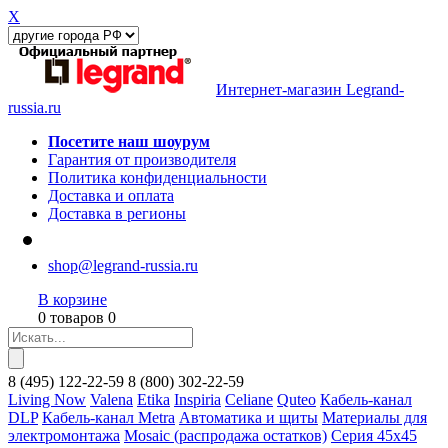
X
Интернет-магазин Legrand-
russia.ru
Посетите наш шоурум
Гарантия от производителя
Политика конфиденциальности
Доставка и оплата
Доставка в регионы
shop@legrand-russia.ru
В корзине
0 товаров 0
8
(495)
122-22-59
8
(800)
302-22-59
Living Now
Valena
Etika
Inspiria
Celiane
Quteo
Кабель-канал
DLP
Кабель-канал Metra
Автоматика и щиты
Материалы для
электромонтажа
Mosaic (распродажа остатков)
Серия 45х45