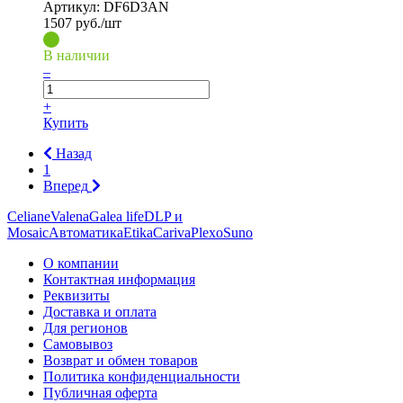
Артикул:
DF6D3AN
1507
руб./шт
В наличии
–
+
Купить
Назад
1
Вперед
Celiane
Valena
Galea life
DLP и
Mosaic
Автоматика
Etika
Cariva
Plexo
Suno
О компании
Контактная информация
Реквизиты
Доставка и оплата
Для регионов
Самовывоз
Возврат и обмен товаров
Политика конфиденциальности
Публичная оферта