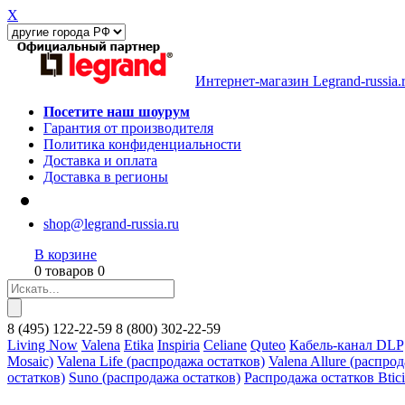
X
Интернет-магазин Legrand-russia.
Посетите наш шоурум
Гарантия от производителя
Политика конфиденциальности
Доставка и оплата
Доставка в регионы
shop@legrand-russia.ru
В корзине
0 товаров 0
8
(495)
122-22-59
8
(800)
302-22-59
Living Now
Valena
Etika
Inspiria
Celiane
Quteo
Кабель-канал DLP
Mosaic)
Valena Life (распродажа остатков)
Valena Allure (распро
остатков)
Suno (распродажа остатков)
Распродажа остатков Btic