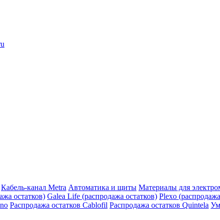
ru
Кабель-канал Metra
Автоматика и щиты
Материалы для электро
дажа остатков)
Galea Life (распродажа остатков)
Plexo (распродажа
ino
Распродажа остатков Cablofil
Распродажа остатков Quintela
Ум