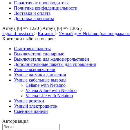
Гарантия от производителя
Политика конфиденциальности
Доставка и оплата
Доставка в регионы
Array ( [0] => 1220 )
Array ( [0] => 1306 )
legrand-russia.ru
>
Каталог
>
Умный дом Netatmo (распродажа ос
Критерии выбора товаров:
Cтартовые пакеты
Выключaтели сценарные
Выключатели для жалюзи/рольставен
Дополнительные пакеты для управления
Умные выключатели
Умные датчики движения
Умные кабельные выводы
Celiane with Netatmo
Valena Allure with Netatmo
Valena Life with Netatmo
Умные розетки
Умный электрощиток
Сменные панели
Авторизация