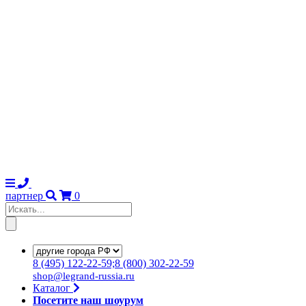
партнер
0
8
(495)
122-22-59;8
(800)
302-22-59
shop@legrand-russia.ru
Каталог
Посетите наш шоурум