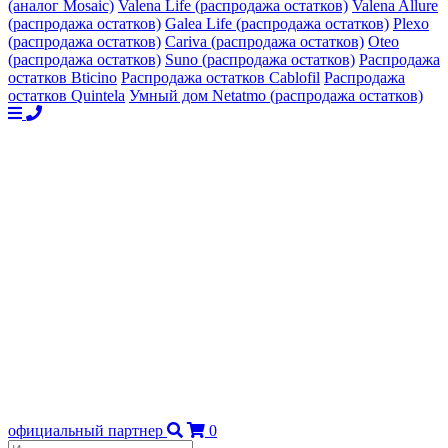
(аналог Mosaic)
Valena Life (распродажа остатков)
Valena Allure
(распродажа остатков)
Galea Life (распродажа остатков)
Plexo
(распродажа остатков)
Cariva (распродажа остатков)
Oteo
(распродажа остатков)
Suno (распродажа остатков)
Распродажа
остатков Bticino
Распродажа остатков Cablofil
Распродажа
остатков Quintela
Умный дом Netatmo (распродажа остатков)
официальный партнер
0