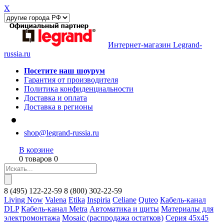
X
Интернет-магазин Legrand-
russia.ru
Посетите наш шоурум
Гарантия от производителя
Политика конфиденциальности
Доставка и оплата
Доставка в регионы
shop@legrand-russia.ru
В корзине
0 товаров 0
8
(495)
122-22-59
8
(800)
302-22-59
Living Now
Valena
Etika
Inspiria
Celiane
Quteo
Кабель-канал
DLP
Кабель-канал Metra
Автоматика и щиты
Материалы для
электромонтажа
Mosaic (распродажа остатков)
Серия 45х45