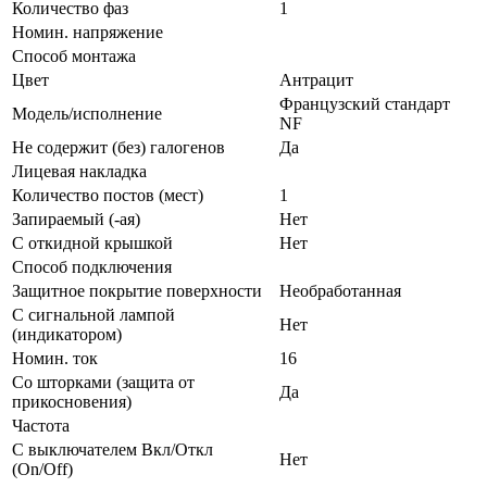
Количество фаз
1
Номин. напряжение
Способ монтажа
Цвет
Антрацит
Французский стандарт
Модель/исполнение
NF
Не содержит (без) галогенов
Да
Лицевая накладка
Количество постов (мест)
1
Запираемый (-ая)
Нет
С откидной крышкой
Нет
Способ подключения
Защитное покрытие поверхности
Необработанная
С сигнальной лампой
Нет
(индикатором)
Номин. ток
16
Со шторками (защита от
Да
прикосновения)
Частота
С выключателем Вкл/Откл
Нет
(On/Off)