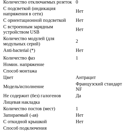
Количество отключаемых розеток
0
С подсветкой (индикация
Нет
напряжения в сети)
С ориентационной подсветкой
Нет
С встроенным зарядным
Нет
устройством USB
Количество модулей (для
2
модульных серий)
Anti-bacterial (*)
Нет
Количество фаз
1
Номин. напряжение
Способ монтажа
Цвет
Антрацит
Французский стандарт
Модель/исполнение
NF
Не содержит (без) галогенов
Да
Лицевая накладка
Количество постов (мест)
1
Запираемый (-ая)
Нет
С откидной крышкой
Нет
Способ подключения