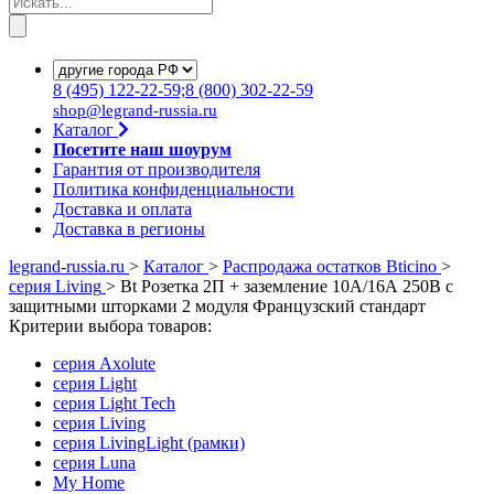
8
(495)
122-22-59;8
(800)
302-22-59
shop@legrand-russia.ru
Каталог
Посетите наш шоурум
Гарантия от производителя
Политика конфиденциальности
Доставка и оплата
Доставка в регионы
legrand-russia.ru
>
Каталог
>
Распродажа остатков Bticino
>
серия Living
>
Bt Розетка 2П + заземление 10А/16А 250В с
защитными шторками 2 модуля Французский стандарт
Критерии выбора товаров:
серия Axolute
серия Light
серия Light Tech
серия Living
серия LivingLight (рамки)
серия Luna
My Home