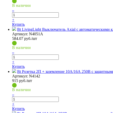
В наличии
–
+
Купить
Bt LivingLight Выключатель Axial с автоматическими к
Артикул:
N4051A
584.07
руб./шт
В наличии
–
+
Купить
Bt Розетка 2П + заземление 10А/16А 250В с защитным
Артикул:
N4142
915
руб./шт
В наличии
–
+
Купить