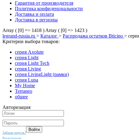
Гарантия от производителя
Политика конфиденциальности
Доставка и оплата
Доставка в регионы
Array ( [0] => 1418 )
Array ( [0] => 1423 )
legrand-russia.ru
>
Каталог
>
Распродажа остатков Bticino
>
серия
Критерии выбора товаров:
серия Axolute
серия Light
серия Light Tech
серия Living
серия LivingLight (рамки)
серия Luna
My Home
Terraneo
общее
Авторизация
Забыли пароль?
Регистрация