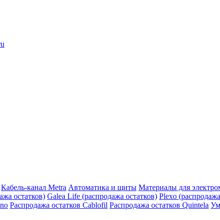
ru
Кабель-канал Metra
Автоматика и щиты
Материалы для электро
дажа остатков)
Galea Life (распродажа остатков)
Plexo (распродажа
ino
Распродажа остатков Cablofil
Распродажа остатков Quintela
Ум