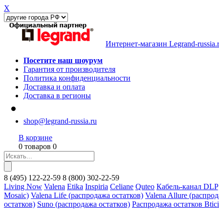
X
Интернет-магазин Legrand-russia.
Посетите наш шоурум
Гарантия от производителя
Политика конфиденциальности
Доставка и оплата
Доставка в регионы
shop@legrand-russia.ru
В корзине
0 товаров 0
8
(495)
122-22-59
8
(800)
302-22-59
Living Now
Valena
Etika
Inspiria
Celiane
Quteo
Кабель-канал DLP
Mosaic)
Valena Life (распродажа остатков)
Valena Allure (распро
остатков)
Suno (распродажа остатков)
Распродажа остатков Btic