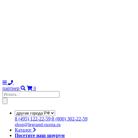
партнер
0
8
(495)
122-22-59;8
(800)
302-22-59
shop@legrand-russia.ru
Каталог
Посетите наш шоурум