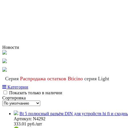
Новости
Серия
Распродажа остатков Bticino
серия Light
Категории
Показать только в наличии
Сортировка
Bt 5 полюсный разъём DIN для устройств hi fi и сходн
Артикул:
N4292
333.01
руб./шт