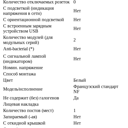
Количество отключаемых розеток
0
С подсветкой (индикация
Нет
напряжения в сети)
С ориентационной подсветкой
Нет
С встроенным зарядным
Нет
устройством USB
Количество модулей (для
2
модульных серий)
Anti-bacterial (*)
Нет
С сигнальной лампой
Нет
(индикатором)
Номин. напряжение
Способ монтажа
Цвет
Белый
Французский стандарт
Модель/исполнение
NF
Не содержит (без) галогенов
Да
Лицевая накладка
Количество постов (мест)
1
Запираемый (-ая)
Нет
С откидной крышкой
Нет