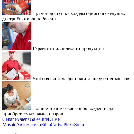
Прямой доступ к складам одного из ведущих
дистрибьюторов в России
Гарантия подлинности продукции
Удобная система доставки и получения заказов
Полное техническое сопровождение для
приобретаемых вами товаров
Celiane
Valena
Galea life
DLP и
Mosaic
Автоматика
Etika
Cariva
Plexo
Suno