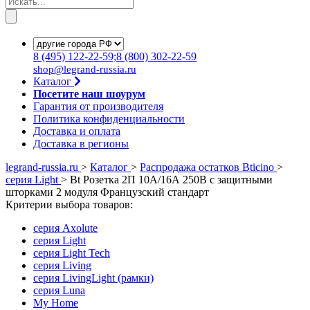
8
(495)
122-22-59;8
(800)
302-22-59
shop@legrand-russia.ru
Каталог
Посетите наш шоурум
Гарантия от производителя
Политика конфиденциальности
Доставка и оплата
Доставка в регионы
legrand-russia.ru
>
Каталог
>
Распродажа остатков Bticino
>
серия Light
>
Bt Розетка 2П 10А/16А 250В с защитными
шторками 2 модуля Французский стандарт
Критерии выбора товаров:
серия Axolute
серия Light
серия Light Tech
серия Living
серия LivingLight (рамки)
серия Luna
My Home