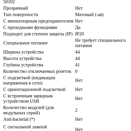
50102
Прозрачный
Нет
Тип поверхности
Матовый (-ая)
С миниатюрным предохранителем
Нет
С проходными функциями
Да
Подходит для степени защиты (IP)
IP20
Не требует специального
Специальное питание
питания
Ширина устройства
44
Высота устройства
44
Глубина устройства
41
Количество отключаемых розеток
0
С подсветкой (индикация
Нет
напряжения в сети)
С ориентационной подсветкой
Нет
С встроенным зарядным
Нет
устройством USB
Количество модулей (для
2
модульных серий)
Anti-bacterial (*)
Нет
С сигнальной лампой
Нет