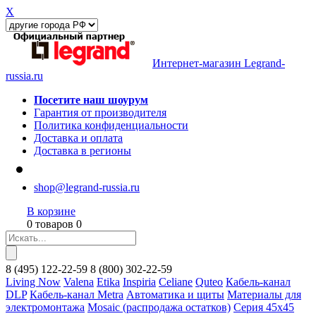
X
Интернет-магазин Legrand-
russia.ru
Посетите наш шоурум
Гарантия от производителя
Политика конфиденциальности
Доставка и оплата
Доставка в регионы
shop@legrand-russia.ru
В корзине
0 товаров 0
8
(495)
122-22-59
8
(800)
302-22-59
Living Now
Valena
Etika
Inspiria
Celiane
Quteo
Кабель-канал
DLP
Кабель-канал Metra
Автоматика и щиты
Материалы для
электромонтажа
Mosaic (распродажа остатков)
Серия 45х45