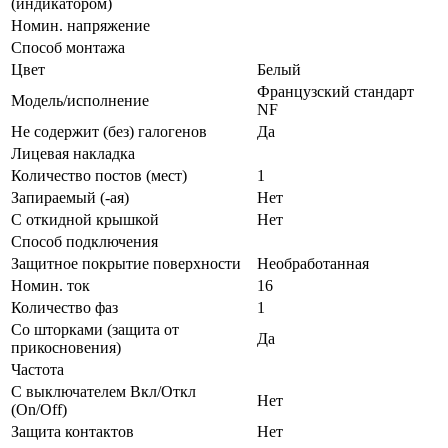
(индикатором)
Номин. напряжение
Способ монтажа
Цвет
Белый
Французский стандарт
Модель/исполнение
NF
Не содержит (без) галогенов
Да
Лицевая накладка
Количество постов (мест)
1
Запираемый (-ая)
Нет
С откидной крышкой
Нет
Способ подключения
Защитное покрытие поверхности
Необработанная
Номин. ток
16
Количество фаз
1
Со шторками (защита от
Да
прикосновения)
Частота
С выключателем Вкл/Откл
Нет
(On/Off)
Защита контактов
Нет