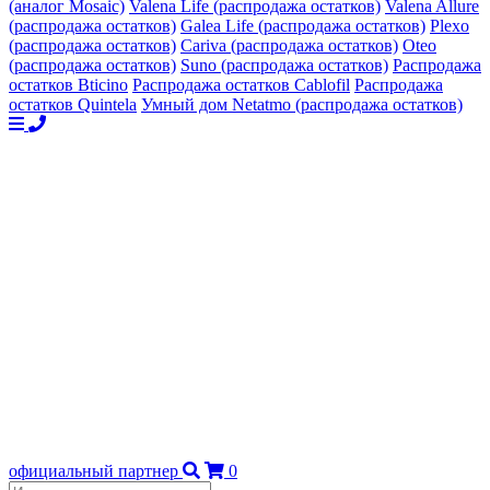
(аналог Mosaic)
Valena Life (распродажа остатков)
Valena Allure
(распродажа остатков)
Galea Life (распродажа остатков)
Plexo
(распродажа остатков)
Cariva (распродажа остатков)
Oteo
(распродажа остатков)
Suno (распродажа остатков)
Распродажа
остатков Bticino
Распродажа остатков Cablofil
Распродажа
остатков Quintela
Умный дом Netatmo (распродажа остатков)
официальный партнер
0