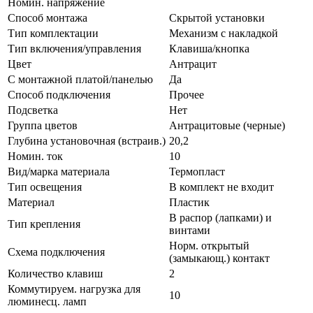
Номин. напряжение
Способ монтажа
Скрытой установки
Тип комплектации
Механизм с накладкой
Тип включения/управления
Клавиша/кнопка
Цвет
Антрацит
С монтажной платой/панелью
Да
Способ подключения
Прочее
Подсветка
Нет
Группа цветов
Антрацитовые (черные)
Глубина установочная (встраив.)
20,2
Номин. ток
10
Вид/марка материала
Термопласт
Тип освещения
В комплект не входит
Материал
Пластик
В распор (лапками) и
Тип крепления
винтами
Норм. открытый
Схема подключения
(замыкающ.) контакт
Количество клавиш
2
Коммутируем. нагрузка для
10
люминесц. ламп