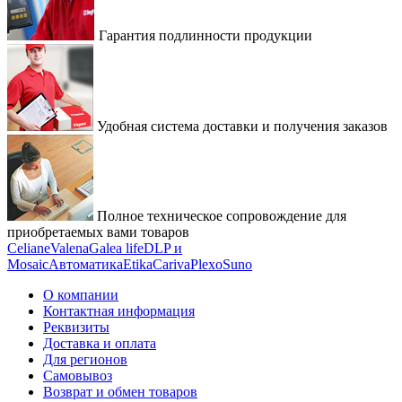
Гарантия подлинности продукции
Удобная система доставки и получения заказов
Полное техническое сопровождение для
приобретаемых вами товаров
Celiane
Valena
Galea life
DLP и
Mosaic
Автоматика
Etika
Cariva
Plexo
Suno
О компании
Контактная информация
Реквизиты
Доставка и оплата
Для регионов
Самовывоз
Возврат и обмен товаров