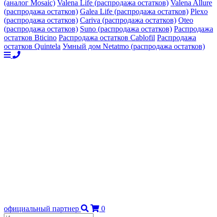
(аналог Mosaic)
Valena Life (распродажа остатков)
Valena Allure
(распродажа остатков)
Galea Life (распродажа остатков)
Plexo
(распродажа остатков)
Cariva (распродажа остатков)
Oteo
(распродажа остатков)
Suno (распродажа остатков)
Распродажа
остатков Bticino
Распродажа остатков Cablofil
Распродажа
остатков Quintela
Умный дом Netatmo (распродажа остатков)
официальный партнер
0