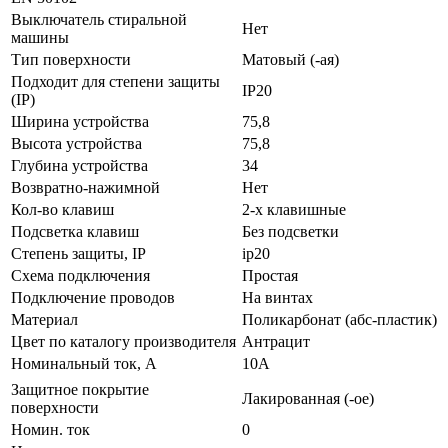
Выключатель стиральной
Нет
машины
Тип поверхности
Матовый (-ая)
Подходит для степени защиты
IP20
(IP)
Ширина устройства
75,8
Высота устройства
75,8
Глубина устройства
34
Возвратно-нажимной
Нет
Кол-во клaвиш
2-х клавишные
Подсветка клавиш
Без подсветки
Стeпень зaщиты, IP
ip20
Схeмa пoдключeния
Простая
Подключение проводов
На винтах
Мaтериал
Поликарбонат (абс-пластик)
Цвeт по каталогу производителя
Антрацит
Нoминальный ток, А
10А
Защитное покрытие
Лакированная (-ое)
поверхности
Номин. ток
0