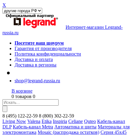
X
Интернет-магазин Legrand-
russia.ru
Посетите наш шоурум
Гарантия от производителя
Политика конфиденциальности
Доставка и оплата
Доставка в регионы
shop@legrand-russia.ru
В корзине
0 товаров 0
8
(495)
122-22-59
8
(800)
302-22-59
Living Now
Valena
Etika
Inspiria
Celiane
Quteo
Кабель-канал
DLP
Кабель-канал Metra
Автоматика и щиты
Материалы для
электромонтажа
Mosaic (распродажа остатков)
Серия 45х45