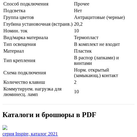
Способ подключения
Прочее
Подсветка
Нет
Группа цветов
Антрацитовые (черные)
Глубина установочная (встраив.)
20,2
Номин. ток
10
Вид/марка материала
Термопласт
Тип освещения
В комплект не входит
Материал
Пластик
В распор (лапками) и
Тип крепления
винтами
Норм. открытый
Схема подключения
(замыкающ.) контакт
Количество клавиш
2
Коммутируем. нагрузка для
10
люминесц. ламп
Каталоги и брошюры в PDF
серия Inspire, каталог 2021