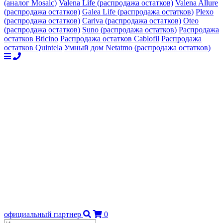
(аналог Mosaic)
Valena Life (распродажа остатков)
Valena Allure
(распродажа остатков)
Galea Life (распродажа остатков)
Plexo
(распродажа остатков)
Cariva (распродажа остатков)
Oteo
(распродажа остатков)
Suno (распродажа остатков)
Распродажа
остатков Bticino
Распродажа остатков Cablofil
Распродажа
остатков Quintela
Умный дом Netatmo (распродажа остатков)
официальный партнер
0