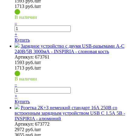
1593
руб./шт
1713 руб./шт
В наличии
–
+
Купить
Зарядное устройство с двумя USB-разьемами A-C
240В/5В 3000мА - INSPIRIA - слоновая кость
Артикул:
673761
1593
руб./шт
1713 руб./шт
В наличии
–
+
Купить
Розетка 2К+З немецкий стандарт 16А 250В со
встроенным зарядным устройством USB C 1.5А 5В -
INSPIRIA - алюминий
Артикул:
673772
2972
руб./шт
3655 руб./шт