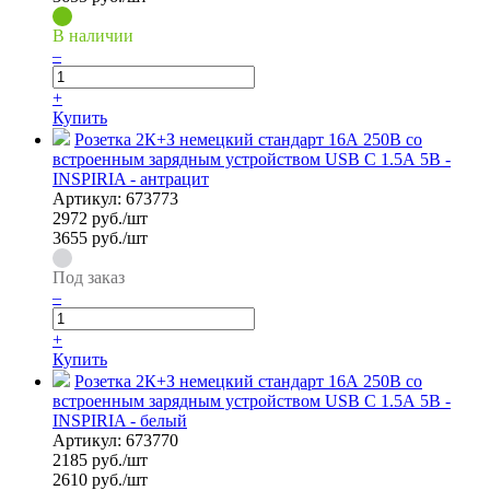
В наличии
–
+
Купить
Розетка 2К+З немецкий стандарт 16А 250В со
встроенным зарядным устройством USB C 1.5А 5В -
INSPIRIA - антрацит
Артикул:
673773
2972
руб./шт
3655 руб./шт
Под заказ
–
+
Купить
Розетка 2К+З немецкий стандарт 16А 250В со
встроенным зарядным устройством USB C 1.5А 5В -
INSPIRIA - белый
Артикул:
673770
2185
руб./шт
2610 руб./шт