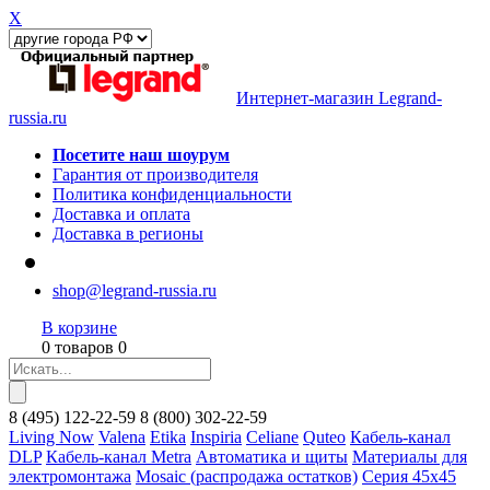
X
Интернет-магазин Legrand-
russia.ru
Посетите наш шоурум
Гарантия от производителя
Политика конфиденциальности
Доставка и оплата
Доставка в регионы
shop@legrand-russia.ru
В корзине
0 товаров 0
8
(495)
122-22-59
8
(800)
302-22-59
Living Now
Valena
Etika
Inspiria
Celiane
Quteo
Кабель-канал
DLP
Кабель-канал Metra
Автоматика и щиты
Материалы для
электромонтажа
Mosaic (распродажа остатков)
Серия 45х45