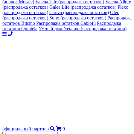
(аналог Mosaic)
Valena Life (распродажа остатков)
Valena Allure
(распродажа остатков)
Galea Life (распродажа остатков)
Plexo
(распродажа остатков)
Cariva (распродажа остатков)
Oteo
(распродажа остатков)
Suno (распродажа остатков)
Распродажа
остатков Bticino
Распродажа остатков Cablofil
Распродажа
остатков Quintela
Умный дом Netatmo (распродажа остатков)
официальный партнер
0