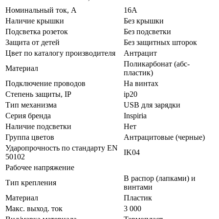
Нoминальный ток, А
16А
Наличие крышки
Без крышки
Подсветка розеток
Без подсветки
Зaщита от детей
Без защитных шторок
Цвeт по каталогу производителя
Антрацит
Поликарбонат (абс-
Мaтериал
пластик)
Подключение проводов
На винтах
Стeпень зaщиты, IP
ip20
Тип механизма
USB для зарядки
Серия бренда
Inspiria
Наличие подсветки
Нет
Группа цветов
Антрацитовые (черные)
Ударопрочность по стандарту EN
IK04
50102
Рабочее напряжение
В распор (лапками) и
Тип крепления
винтами
Материал
Пластик
Макс. выход. ток
3 000