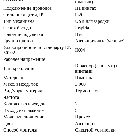
пластик)
Подключение проводов
На винтах
Стeпень зaщиты, IP
ip20
Тип механизма
USB для зарядки
Серия бренда
Inspiria
Наличие подсветки
Нет
Группа цветов
Антрацитовые (черные)
Ударопрочность по стандарту EN
IK04
50102
Рабочее напряжение
В распор (лапками) и
Тип крепления
винтами
Материал
Пластик
Макс. выход. ток
3 000
Вид/марка материала
Термопласт
Частота
Количество выходов
2
Выход. напряжение
5
Модель/исполнение
Прочее
Цвет
Антрацит
Способ монтажа
Скрытой установки