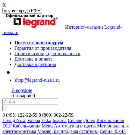
X
Интернет-магазин Legrand-
russia.ru
Посетите наш шоурум
Гарантия от производителя
Политика конфиденциальности
Доставка и оплата
Доставка в регионы
shop@legrand-russia.ru
В корзине
0 товаров 0
8
(495)
122-22-59
8
(800)
302-22-59
Living Now
Valena
Etika
Inspiria
Celiane
Quteo
Кабель-канал
DLP
Кабель-канал Metra
Автоматика и щиты
Материалы для
электромонтажа
Mosaic (распродажа остатков)
Серия 45х45