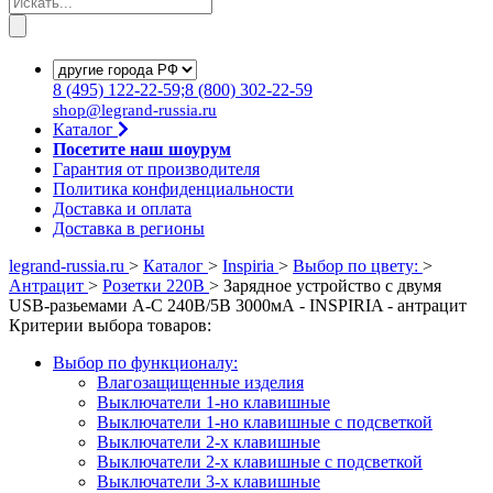
8
(495)
122-22-59;8
(800)
302-22-59
shop@legrand-russia.ru
Каталог
Посетите наш шоурум
Гарантия от производителя
Политика конфиденциальности
Доставка и оплата
Доставка в регионы
legrand-russia.ru
>
Каталог
>
Inspiria
>
Выбор по цвету:
>
Антрацит
>
Розетки 220В
>
Зарядное устройство с двумя
USB-разьемами A-C 240В/5В 3000мА - INSPIRIA - антрацит
Критерии выбора товаров:
Выбор по функционалу:
Влагозащищенные изделия
Выключатели 1-но клавишные
Выключатели 1-но клавишные с подсветкой
Выключатели 2-х клавишные
Выключатели 2-х клавишные с подсветкой
Выключатели 3-х клавишные