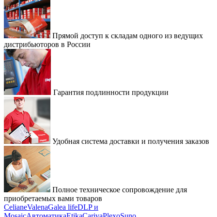
Прямой доступ к складам одного из ведущих
дистрибьюторов в России
Гарантия подлинности продукции
Удобная система доставки и получения заказов
Полное техническое сопровождение для
приобретаемых вами товаров
Celiane
Valena
Galea life
DLP и
Mosaic
Автоматика
Etika
Cariva
Plexo
Suno