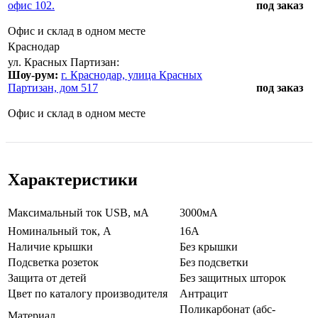
офис 102.
под заказ
Офис и склад в одном месте
Краснодар
ул. Красных Партизан:
Шоу-рум:
г. Краснодар, улица Красных
Партизан, дом 517
под заказ
Офис и склад в одном месте
Характеристики
Максимальный ток USB, мА
3000мА
Нoминальный ток, А
16А
Наличие крышки
Без крышки
Подсветка розеток
Без подсветки
Зaщита от детей
Без защитных шторок
Цвeт по каталогу производителя
Антрацит
Поликарбонат (абс-
Мaтериал