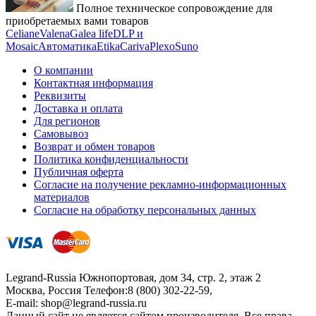
Полное техническое сопровождение для
приобретаемых вами товаров
Celiane
Valena
Galea life
DLP и
Mosaic
Автоматика
Etika
Cariva
Plexo
Suno
О компании
Контактная информация
Реквизиты
Доставка и оплата
Для регионов
Самовывоз
Возврат и обмен товаров
Политика конфиденциальности
Публичная оферта
Согласие на получение рекламно-информационных
материалов
Согласие на обработку персональных данных
Legrand-Russia
Южнопортовая, дом 34, стр. 2, этаж 2
Москва, Россия
Телефон:
8 (800) 302-22-59
,
E-mail:
shop@legrand-russia.ru
Данный сайт не является сайтом производителя. Все права