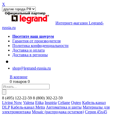
X
Интернет-магазин Legrand-
russia.ru
Посетите наш шоурум
Гарантия от производителя
Политика конфиденциальности
Доставка и оплата
Доставка в регионы
shop@legrand-russia.ru
В корзине
0 товаров 0
8
(495)
122-22-59
8
(800)
302-22-59
Living Now
Valena
Etika
Inspiria
Celiane
Quteo
Кабель-канал
DLP
Кабель-канал Metra
Автоматика и щиты
Материалы для
электромонтажа
Mosaic (распродажа остатков)
Серия 45х45