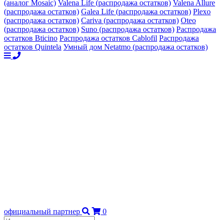
(аналог Mosaic)
Valena Life (распродажа остатков)
Valena Allure
(распродажа остатков)
Galea Life (распродажа остатков)
Plexo
(распродажа остатков)
Cariva (распродажа остатков)
Oteo
(распродажа остатков)
Suno (распродажа остатков)
Распродажа
остатков Bticino
Распродажа остатков Cablofil
Распродажа
остатков Quintela
Умный дом Netatmo (распродажа остатков)
официальный партнер
0